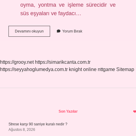
oyma, yontma ve işleme sürecidir ve
süs eşyaları ve faydacı…
Ahşap
Devamını okuyun
Yorum Bırak
Sanatları
Nelerdir
https://grooy.net
https://simarikcanta.com.tr
https://seyyahoglumedya.com.tr
knight online
nttgame
Sitemap
Sidebar
Son Yazılar
Strese karşı 90 saniye kuralı nedir ?
Ağustos 8, 2026