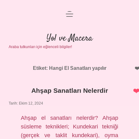
menüyü
Anasayfa
aç
Gizlilik Politikası
Yol ve Macera
Araba tutkunları için eğlenceli bilgiler!
Yasal Uyarı
Hakkımızda
Etiket:
Hangi El Sanatları yapılır
Ahşap Sanatları Nelerdir
Tarih: Ekim 12, 2024
Ahşap el sanatları nelerdir? Ahşap
süsleme teknikleri; Kundekari tekniği
(gerçek ve taklit kundekari), oyma