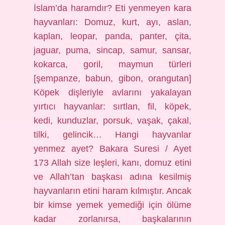
İslam’da haramdır? Eti yenmeyen kara
hayvanları: Domuz, kurt, ayı, aslan,
kaplan, leopar, panda, panter, çita,
jaguar, puma, sincap, samur, sansar,
kokarca, goril, maymun türleri
[şempanze, babun, gibon, orangutan]
Köpek dişleriyle avlarını yakalayan
yırtıcı hayvanlar: sırtlan, fil, köpek,
kedi, kunduzlar, porsuk, vaşak, çakal,
tilki, gelincik… Hangi hayvanlar
yenmez ayet? Bakara Suresi / Ayet
173 Allah size leşleri, kanı, domuz etini
ve Allah’tan başkası adına kesilmiş
hayvanların etini haram kılmıştır. Ancak
bir kimse yemek yemediği için ölüme
kadar zorlanırsa, başkalarının