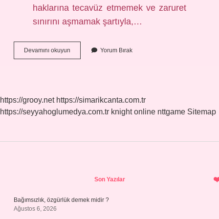
haklarına tecavüz etmemek ve zaruret
sınırını aşmamak şartıyla,…
Kuranda
Devamını okuyun
Yorum Bırak
Hangi
Hayvanlar
Haramdır
https://grooy.net
https://simarikcanta.com.tr
https://seyyahoglumedya.com.tr
knight online
nttgame
Sitemap
Sidebar
Son Yazılar
Bağımsızlık, özgürlük demek midir ?
Ağustos 6, 2026