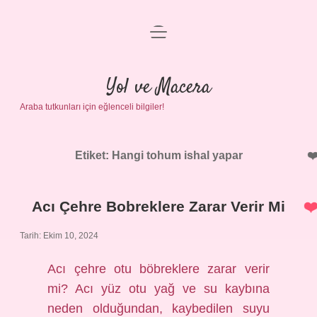
menüyü
Anasayfa
aç
Gizlilik Politikası
Yol ve Macera
Araba tutkunları için eğlenceli bilgiler!
Yasal Uyarı
Hakkımızda
Etiket:
Hangi tohum ishal yapar
Acı Çehre Bobreklere Zarar Verir Mi
Tarih: Ekim 10, 2024
Acı çehre otu böbreklere zarar verir
mi? Acı yüz otu yağ ve su kaybına
neden olduğundan, kaybedilen suyu