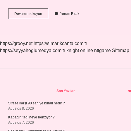
Acı
Devamını okuyun
Yorum Bırak
Çehre
Bobreklere
Zarar
Verir
Mi
https://grooy.net
https://simarikcanta.com.tr
https://seyyahoglumedya.com.tr
knight online
nttgame
Sitemap
Sidebar
Son Yazılar
Strese karşı 90 saniye kuralı nedir ?
Ağustos 8, 2026
Kabağın tadı neye benziyor ?
Ağustos 7, 2026