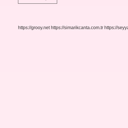
Hastaları
Kuru
Fasulye
Yiyebilir
Mi
https://grooy.net
https://simarikcanta.com.tr
https://sey