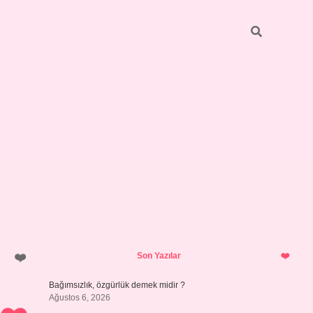
Sidebar
betci
bonus veren bahis siteleri
ilb
Son Yazılar
Bağımsızlık, özgürlük demek midir ?
Ağustos 6, 2026