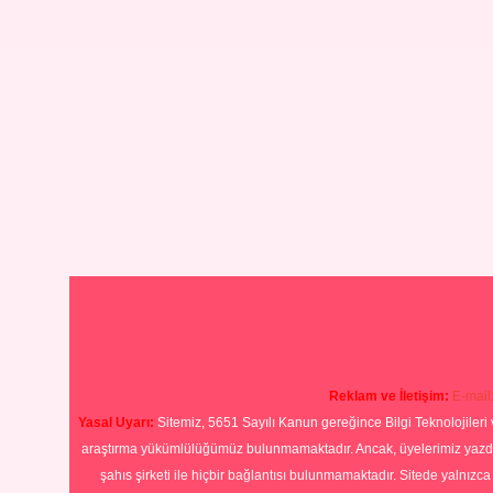
Reklam ve İletişim:
E-mail
Yasal Uyarı:
Sitemiz, 5651 Sayılı Kanun gereğince Bilgi Teknolojileri 
araştırma yükümlülüğümüz bulunmamaktadır. Ancak, üyelerimiz yazdıkla
şahıs şirketi ile hiçbir bağlantısı bulunmamaktadır. Sitede yalnızc