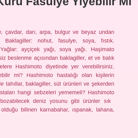
uru Fasulye Yiyebilir Mi
y, çavdar, darı, arpa, bulgur ve beyaz undan
. Baklagiller: nohut, fasulye, soya, fıstık.
 Yağlar: ayçiçek yağı, soya yağı. Haşimato
nsiz beslenme açısından baklagiller, et ve balık
lere Hashimoto diyetinde yer verebilirsiniz.
bilir mi? Hashimoto hastalığı olan kişilerin
 tahıllar, baklagiller, süt ürünleri ve şekerden
astaları hangi sebzeleri yememeli? Hashimoto
 bozabilecek deniz yosunu gibi ürünler sık ​​
ı olduğu bilinen karnabahar, ıspanak, lahana,