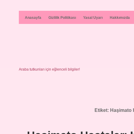
Anasayfa
Gizlilik Politikası
Yasal Uyarı
Hakkımızda
Araba tutkunları için eğlenceli bilgiler!
Etiket:
Haşimato h