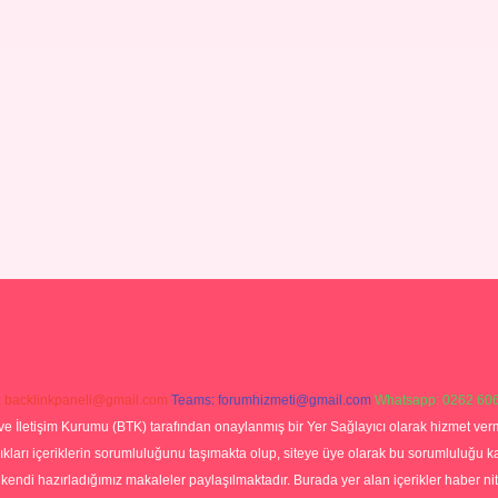
:
backlinkpaneli@gmail.com
Teams:
forumhizmeti@gmail.com
Whatsapp: 0262 606
ve İletişim Kurumu (BTK) tarafından onaylanmış bir Yer Sağlayıcı olarak hizmet verm
rı içeriklerin sorumluluğunu taşımakta olup, siteye üye olarak bu sorumluluğu kabul
a kendi hazırladığımız makaleler paylaşılmaktadır. Burada yer alan içerikler haber 