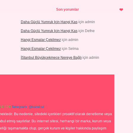
Son yorumlar
Daha Güçlü Yumruk Için Hangi Kas
için
admin
Daha Güçlü Yumruk Için Hangi Kas
için
Defne
Hangi Esmalar Çekilmez
için
admin
Hangi Esmalar Çekilmez
için
Selma
İStanbul Büyükçekmece Nereye Bağlı
için
admin
 0 726
Telegram: @karabul
ektedir. Bu nedenle, sitedeki içerikleri proaktif olarak denetleme veya
 etmiş sayılırlar. Bu internet sitesi, herhangi bir marka, kurum veya
niteliği taşımamakta olup, gerçek kurum ve kişiler hakkında paylaşım