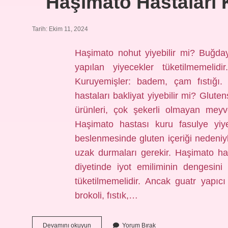
Haşimato Hastaları K
Tarih: Ekim 11, 2024
Haşimato nohut yiyebilir mi? Buğda
yapılan yiyecekler tüketilmemelidir
Kuruyemişler: badem, çam fıstığı.
hastaları bakliyat yiyebilir mi? Glute
ürünleri, çok şekerli olmayan meyve
Haşimato hastası kuru fasulye yiye
beslenmesinde gluten içeriği nedeniyle
uzak durmaları gerekir. Haşimato h
diyetinde iyot emiliminin dengesini
tüketilmemelidir. Ancak guatr yapıc
brokoli, fıstık,…
Haşimato
Devamını okuyun
Yorum Bırak