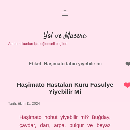
menüyü
Anasayfa
aç
Gizlilik Politikası
Yol ve Macera
Araba tutkunları için eğlenceli bilgiler!
Yasal Uyarı
Hakkımızda
Etiket:
Haşimato tahin yiyebilir mi
Haşimato Hastaları Kuru Fasulye
Yiyebilir Mi
Tarih: Ekim 11, 2024
Haşimato nohut yiyebilir mi? Buğday,
çavdar, darı, arpa, bulgur ve beyaz