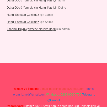
Daha Güçlü Yumruk Için Hangi Kas
için
admin
Daha Güçlü Yumruk Için Hangi Kas
için
Defne
Hangi Esmalar Çekilmez
için
admin
Hangi Esmalar Çekilmez
için
Selma
İStanbul Büyükçekmece Nereye Bağlı
için
admin
bet yeni giriş
Reklam ve İletişim:
E-mail:
backlinkpaneli@gmail.com
Teams:
forumhizmeti@gmail.com
Whatsapp: 0262 606 0 726
Telegram:
@karabul
Yasal Uyarı:
Sitemiz, 5651 Sayılı Kanun gereğince Bilgi Teknolojileri ve