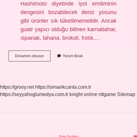
Hashimoto diyetinde iyot emiliminin
dengesini bozabilecek deniz yosunu
gibi ürünler sık ​​tüketilmemelidir. Ancak
guatr yapıcı olduğu bilinen karnabahar,
ıspanak, lahana, brokoli, fıstık,…
Haşimato
Devamını okuyun
Yorum Bırak
Hastaları
Kuru
Fasulye
Yiyebilir
Mi
https://grooy.net
https://simarikcanta.com.tr
https://seyyahoglumedya.com.tr
knight online
nttgame
Sitemap
Sidebar
Son Yazılar