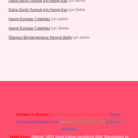
Daha Güçlü Yumruk Için Hangi Kas
için
admin
Daha Güçlü Yumruk Için Hangi Kas
için
Defne
Hangi Esmalar Çekilmez
için
admin
Hangi Esmalar Çekilmez
için
Selma
İStanbul Büyükçekmece Nereye Bağlı
için
admin
teleri
ilbet casino
ilbet yeni giriş
Betexper giriş adresi güncellend
Reklam ve İletişim:
E-mail:
backlinkpaneli@gmail.com
Teams:
forumhizmeti@gmail.com
Whatsapp: 0262 606 0 726
Telegram:
@karabul
Yasal Uyarı:
Sitemiz, 5651 Sayılı Kanun gereğince Bilgi Teknolojileri ve