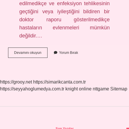
edilmedikçe ve enfeksiyon tehlikesinin
geçtiğini veya iyileştiğini bildiren bir
doktor raporu gösterilmedikçe
hastaların evlenmeleri mümkün
değildir.…
Hepatit
Devamını okuyun
Yorum Bırak
C
Virüsü
Olan
Birisi
Evlenebilir
https://grooy.net
https://simarikcanta.com.tr
Mi
https://seyyahoglumedya.com.tr
knight online
nttgame
Sitemap
Sidebar
Son Yazılar