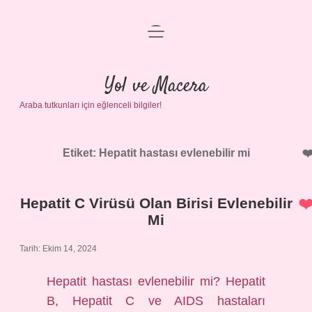
menüyü
Anasayfa
aç
Gizlilik Politikası
Yol ve Macera
Araba tutkunları için eğlenceli bilgiler!
Yasal Uyarı
Hakkımızda
Etiket:
Hepatit hastası evlenebilir mi
Hepatit C Virüsü Olan Birisi Evlenebilir
Mi
Tarih: Ekim 14, 2024
Hepatit hastası evlenebilir mi? Hepatit
B, Hepatit C ve AIDS hastaları