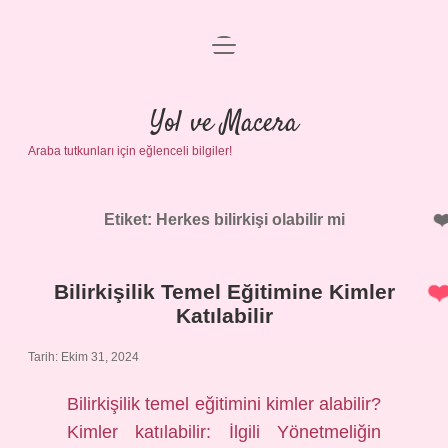
menüyü
Anasayfa
aç
Gizlilik Politikası
Yol ve Macera
Araba tutkunları için eğlenceli bilgiler!
Yasal Uyarı
Hakkımızda
Etiket:
Herkes bilirkişi olabilir mi
Bilirkişilik Temel Eğitimine Kimler
Katılabilir
Tarih: Ekim 31, 2024
Bilirkişilik temel eğitimini kimler alabilir?
Kimler katılabilir: İlgili Yönetmeliğin