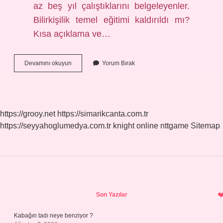
az beş yıl çalıştıklarını belgeleyenler.
Bilirkişilik temel eğitimi kaldırıldı mı?
Kısa açıklama ve…
Bilirkişilik
Devamını okuyun
Yorum Bırak
Temel
Eğitimine
Kimler
Katılabilir
https://grooy.net
https://simarikcanta.com.tr
https://seyyahoglumedya.com.tr
knight online
nttgame
Sitemap
Sidebar
Son Yazılar
Kabağın tadı neye benziyor ?