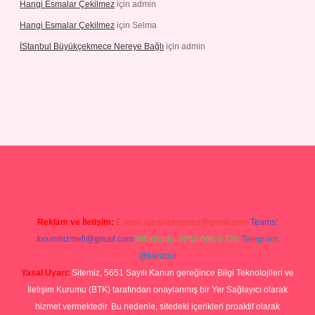
Hangi Esmalar Çekilmez
için
admin
Hangi Esmalar Çekilmez
için
Selma
İStanbul Büyükçekmece Nereye Bağlı
için
admin
Reklam ve İletişim:
E-mail:
backlinkpaneli@gmail.com
Teams:
forumhizmeti@gmail.com
Whatsapp: 0262 606 0 726
Telegram:
@karabul
Yasal Uyarı:
Sitemiz, 5651 Sayılı Kanun gereğince Bilgi Teknolojileri ve
İletişim Kurumu (BTK) tarafından onaylanmış bir Yer Sağlayıcı olarak
hizmet vermektedir. Bu nedenle, sitedeki içerikleri proaktif olarak