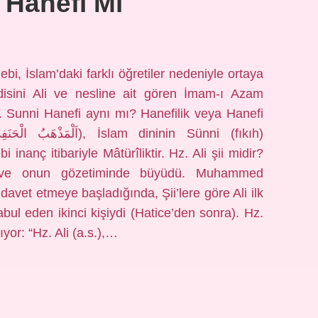
i Hanefi Mi
i, İslam’daki farklı öğretiler nedeniyle ortaya
ndisini Ali ve nesline ait gören İmam-ı Azam
. Sunni Hanefi aynı mı? Hanefilik veya Hanefi
inanç itibariyle Mâtürîliktir. Hz. Ali şii midir?
 ve onun gözetiminde büyüdü. Muhammed
davet etmeye başladığında, Şii’lere göre Ali ilk
bul eden ikinci kişiydi (Hatice’den sonra). Hz.
ıyor: “Hz. Ali (a.s.),…