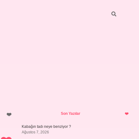
Sidebar
betci
bonus veren bahis siteleri
ilbet
Son Yazılar
Kabağın tadı neye benziyor ?
Ağustos 7, 2026