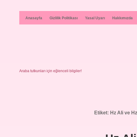
Anasayfa
Gizlilik Politikası
Yasal Uyarı
Hakkımızda
Araba tutkunları için eğlenceli bilgiler!
Etiket:
Hz Ali ve H