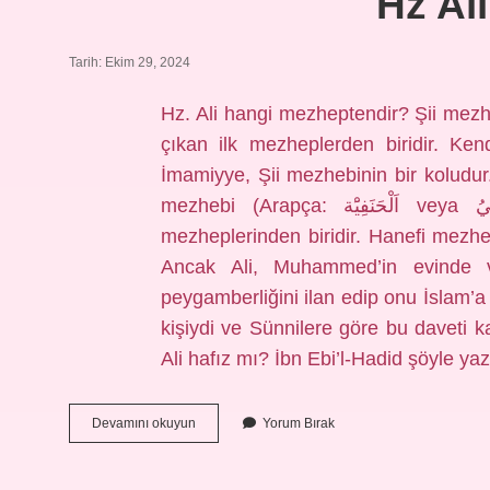
Hz Al
Tarih: Ekim 29, 2024
Hz. Ali hangi mezheptendir? Şii mezheb
çıkan ilk mezheplerden biridir. Ke
İmamiyye, Şii mezhebinin bir koludur
mezhebi (Arapça: اَلْحَنَفِيَْة veya اَلْمَذْهَبُ الْحَنَفِيُ), İslam dininin Sünni (fıkıh)
mezheplerinden biridir. Hanefi mezhebi 
Ancak Ali, Muhammed’in evinde
peygamberliğini ilan edip onu İslam’a 
kişiydi ve Sünnilere göre bu daveti ka
Ali hafız mı? İbn Ebi’l-Hadid şöyle yaz
Hz
Devamını okuyun
Yorum Bırak
Ali
Hanefi
Mi