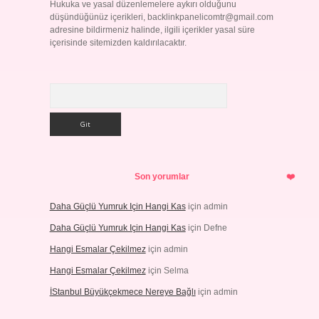
Hukuka ve yasal düzenlemelere aykırı olduğunu
düşündüğünüz içerikleri,
backlinkpanelicomtr@gmail.com
adresine bildirmeniz halinde, ilgili içerikler yasal süre
içerisinde sitemizden kaldırılacaktır.
Arama
Son yorumlar
Daha Güçlü Yumruk Için Hangi Kas
için
admin
Daha Güçlü Yumruk Için Hangi Kas
için
Defne
Hangi Esmalar Çekilmez
için
admin
Hangi Esmalar Çekilmez
için
Selma
İStanbul Büyükçekmece Nereye Bağlı
için
admin