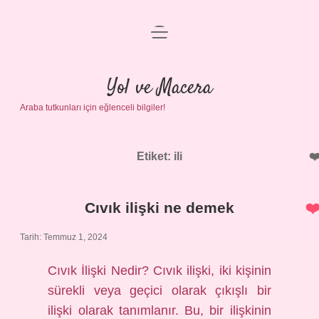
menüyü
Anasayfa
aç
Gizlilik Politikası
Yol ve Macera
Araba tutkunları için eğlenceli bilgiler!
Yasal Uyarı
Hakkımızda
Etiket:
ili
Cıvık ilişki ne demek
Tarih: Temmuz 1, 2024
Cıvık İlişki Nedir? Cıvık ilişki, iki kişinin
sürekli veya geçici olarak çıkışlı bir
ilişki olarak tanımlanır. Bu, bir ilişkinin