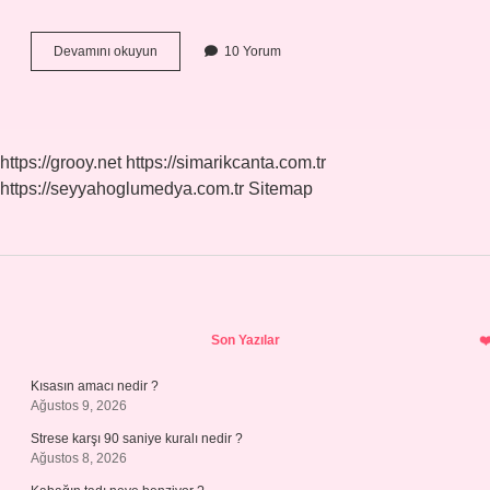
Cıvık
Devamını okuyun
10 Yorum
ilişki
ne
demek
https://grooy.net
https://simarikcanta.com.tr
https://seyyahoglumedya.com.tr
Sitemap
Sidebar
Son Yazılar
Kısasın amacı nedir ?
Ağustos 9, 2026
Strese karşı 90 saniye kuralı nedir ?
Ağustos 8, 2026