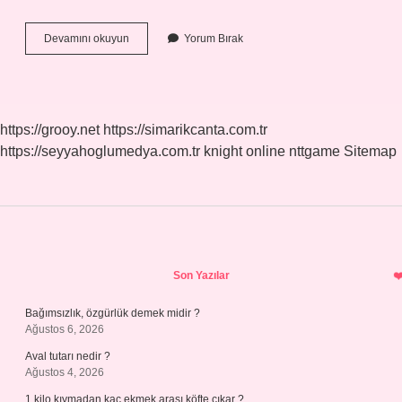
Öyle
Devamını okuyun
Yorum Bırak
Zamir
Mi
https://grooy.net
https://simarikcanta.com.tr
https://seyyahoglumedya.com.tr
knight online
nttgame
Sitemap
Sidebar
Son Yazılar
Bağımsızlık, özgürlük demek midir ?
Ağustos 6, 2026
Aval tutarı nedir ?
Ağustos 4, 2026
1 kilo kıymadan kaç ekmek arası köfte çıkar ?