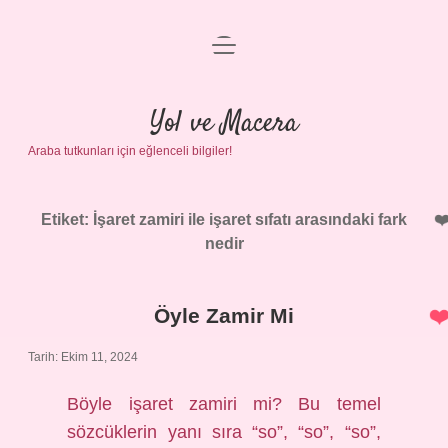
menüyü
Anasayfa
aç
Gizlilik Politikası
Yol ve Macera
Araba tutkunları için eğlenceli bilgiler!
Yasal Uyarı
Hakkımızda
Etiket:
İşaret zamiri ile işaret sıfatı arasındaki fark
nedir
Öyle Zamir Mi
Tarih: Ekim 11, 2024
Böyle işaret zamiri mi? Bu temel
sözcüklerin yanı sıra “so”, “so”, “so”,