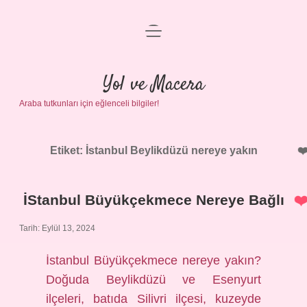
menüyü
Anasayfa
aç
Gizlilik Politikası
Yol ve Macera
Araba tutkunları için eğlenceli bilgiler!
Yasal Uyarı
Hakkımızda
Etiket:
İstanbul Beylikdüzü nereye yakın
İStanbul Büyükçekmece Nereye Bağlı
Tarih: Eylül 13, 2024
İstanbul Büyükçekmece nereye yakın?
Doğuda Beylikdüzü ve Esenyurt
ilçeleri, batıda Silivri ilçesi, kuzeyde