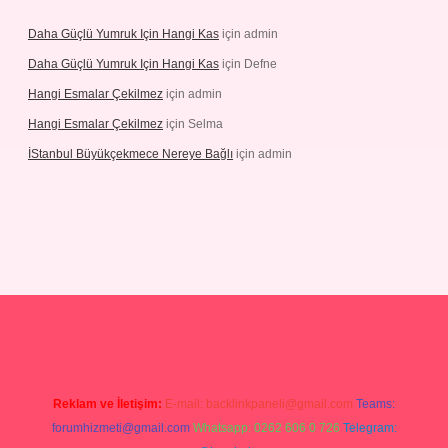
Daha Güçlü Yumruk Için Hangi Kas
için
admin
Daha Güçlü Yumruk Için Hangi Kas
için
Defne
Hangi Esmalar Çekilmez
için
admin
Hangi Esmalar Çekilmez
için
Selma
İStanbul Büyükçekmece Nereye Bağlı
için
admin
eleri
ilbet casino
ilbet yeni giriş
Betexper giriş adresi güncellendi
Reklam ve İletişim:
E-mail:
backlinkpaneli@gmail.com
Teams:
forumhizmeti@gmail.com
Whatsapp: 0262 606 0 726
Telegram: