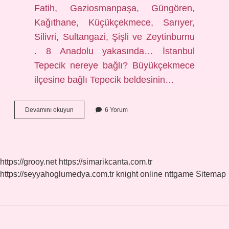
Fatih, Gaziosmanpaşa, Güngören,
Kağıthane, Küçükçekmece, Sarıyer,
Silivri, Sultangazi, Şişli ve Zeytinburnu
. 8 Anadolu yakasında… İstanbul
Tepecik nereye bağlı? Büyükçekmece
ilçesine bağlı Tepecik beldesinin…
İStanbul
Devamını okuyun
6 Yorum
Büyükçekmece
Nereye
Bağlı
https://grooy.net
https://simarikcanta.com.tr
https://seyyahoglumedya.com.tr
knight online
nttgame
Sitemap