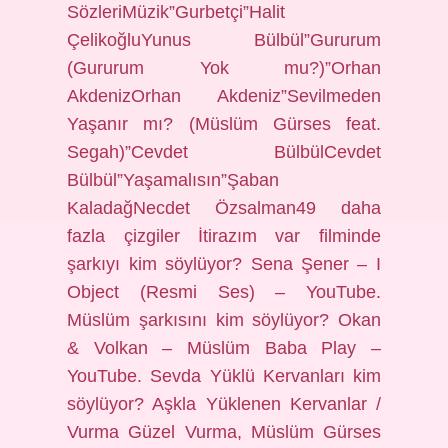
SözleriMüzik”Gurbetçi”Halit
ÇelikoğluYunus Bülbül”Gururum
(Gururum Yok mu?)”Orhan
AkdenizOrhan Akdeniz”Sevilmeden
Yaşanır mı? (Müslüm Gürses feat.
Segah)”Cevdet BülbülCevdet
Bülbül”Yaşamalısın”Şaban
KaladağNecdet Özsalman49 daha
fazla çizgiler İtirazım var filminde
şarkıyı kim söylüyor? Sena Şener – I
Object (Resmi Ses) – YouTube.
Müslüm şarkısını kim söylüyor? Okan
& Volkan – Müslüm Baba Play –
YouTube. Sevda Yüklü Kervanları kim
söylüyor? Aşkla Yüklenen Kervanlar /
Vurma Güzel Vurma, Müslüm Gürses