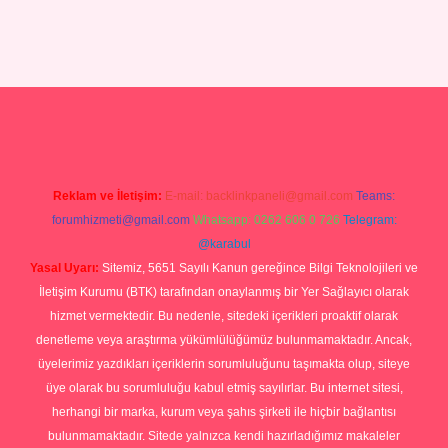
eri
ilbet casino
ilbet yeni giriş
Betexper giriş adresi güncellendi
be
Reklam ve İletişim:
E-mail:
backlinkpaneli@gmail.com
Teams:
forumhizmeti@gmail.com
Whatsapp: 0262 606 0 726
Telegram:
@karabul
Yasal Uyarı:
Sitemiz, 5651 Sayılı Kanun gereğince Bilgi Teknolojileri ve
İletişim Kurumu (BTK) tarafından onaylanmış bir Yer Sağlayıcı olarak
hizmet vermektedir. Bu nedenle, sitedeki içerikleri proaktif olarak
denetleme veya araştırma yükümlülüğümüz bulunmamaktadır. Ancak,
üyelerimiz yazdıkları içeriklerin sorumluluğunu taşımakta olup, siteye
üye olarak bu sorumluluğu kabul etmiş sayılırlar. Bu internet sitesi,
herhangi bir marka, kurum veya şahıs şirketi ile hiçbir bağlantısı
bulunmamaktadır. Sitede yalnızca kendi hazırladığımız makaleler