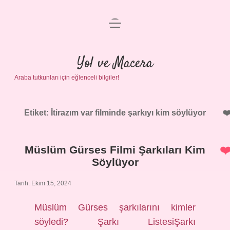
menüyü
Anasayfa
aç
Gizlilik Politikası
Yol ve Macera
Araba tutkunları için eğlenceli bilgiler!
Yasal Uyarı
Hakkımızda
Etiket:
İtirazım var filminde şarkıyı kim söylüyor
Müslüm Gürses Filmi Şarkıları Kim
Söylüyor
Tarih: Ekim 15, 2024
Müslüm Gürses şarkılarını kimler
söyledi? Şarkı ListesiŞarkı