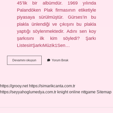
45’lik bir albümdür. 1969 yılında
Palandöken Plak firmasının etiketiyle
piyasaya sürülmüştür. Gürses’in bu
plakla ünlendiği ve çıkışını bu plakla
yaptığı söylenmektedir. Adını sen koy
şarkısını ilk kim söyledi? Şarkı
Listesi#ŞarkıMüzik1Sen…
Müslüm
Devamını okuyun
Yorum Bırak
Gürses
Filmi
Şarkıları
Kim
Söylüyor
https://grooy.net
https://simarikcanta.com.tr
https://seyyahoglumedya.com.tr
knight online
nttgame
Sitemap