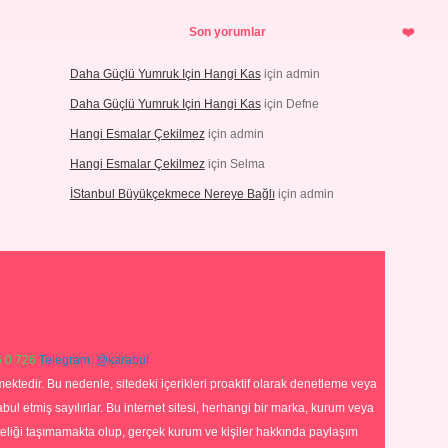
Son yorumlar
Daha Güçlü Yumruk Için Hangi Kas
için
admin
Daha Güçlü Yumruk Için Hangi Kas
için
Defne
Hangi Esmalar Çekilmez
için
admin
Hangi Esmalar Çekilmez
için
Selma
İStanbul Büyükçekmece Nereye Bağlı
için
admin
 0 726
Telegram: @karabul
ektedir. Bu nedenle, sitedeki içerikleri proaktif olarak denetleme veya
 etmiş sayılırlar. Bu internet sitesi, herhangi bir marka, kurum veya
niteliği taşımamakta olup, gerçek kurum ve kişiler hakkında paylaşım