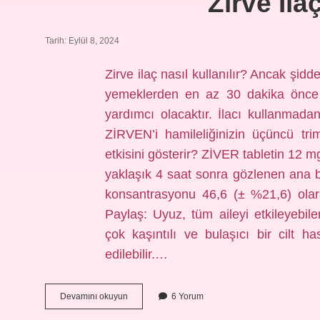
Zirve Ila
Tarih: Eylül 8, 2024
Zirve ilaç nasıl kullanılır? Ancak şiddet
yemeklerden en az 30 dakika önce a
yardımcı olacaktır. İlacı kullanmad
ZİRVEN’i hamileliğinizin üçüncü tr
etkisini gösterir? ZİVER tabletin 12 
yaklaşık 4 saat sonra gözlenen ana
konsantrasyonu 46,6 (± %21,6) olar
Paylaş: Uyuz, tüm aileyi etkileyebil
çok kaşıntılı ve bulaşıcı bir cilt has
edilebilir.…
Zirve
Devamını okuyun
6 Yorum
Ilaç