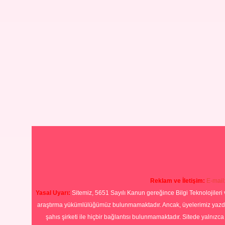
Reklam ve İletişim:
E-mail
Yasal Uyarı:
Sitemiz, 5651 Sayılı Kanun gereğince Bilgi Teknolojileri 
araştırma yükümlülüğümüz bulunmamaktadır. Ancak, üyelerimiz yazdıkla
şahıs şirketi ile hiçbir bağlantısı bulunmamaktadır. Sitede yalnızc