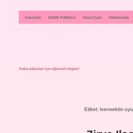
Anasayfa
Gizlilik Politikası
Yasal Uyarı
Hakkımızda
Araba tutkunları için eğlenceli bilgiler!
Etiket:
Ivermektin uyu