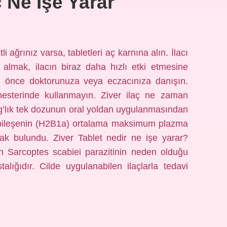
ç Ne Işe Yarar
li ağrınız varsa, tabletleri aç karnına alın. İlacı
lmak, ilacın biraz daha hızlı etki etmesine
an önce doktorunuza veya eczacınıza danışın.
imesterinde kullanmayın. Ziver ilaç ne zaman
mg’lık tek dozunun oral yoldan uygulanmasından
 bileşenin (H2B1a) ortalama maksimum plazma
ak bulundu. Ziver Tablet nedir ne işe yarar?
en Sarcoptes scabiei parazitinin neden olduğu
talığıdır. Cilde uygulanabilen ilaçlarla tedavi