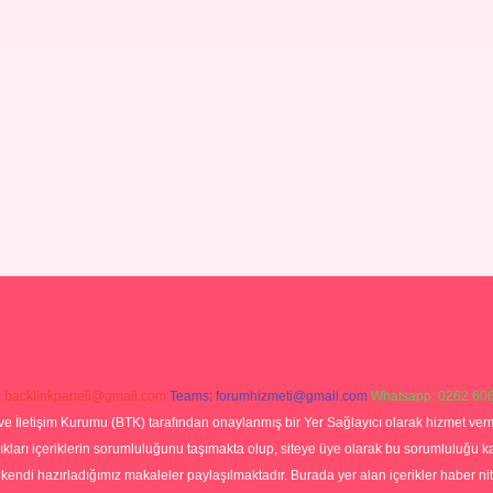
:
backlinkpaneli@gmail.com
Teams:
forumhizmeti@gmail.com
Whatsapp: 0262 606
ve İletişim Kurumu (BTK) tarafından onaylanmış bir Yer Sağlayıcı olarak hizmet verm
rı içeriklerin sorumluluğunu taşımakta olup, siteye üye olarak bu sorumluluğu kabul
a kendi hazırladığımız makaleler paylaşılmaktadır. Burada yer alan içerikler haber 