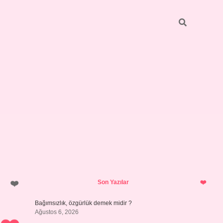
Sidebar
betci
bonus veren bahis siteleri
ilbet
Son Yazılar
Bağımsızlık, özgürlük demek midir ?
Ağustos 6, 2026