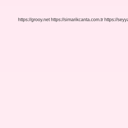
Ne
Işe
Yarar
https://grooy.net
https://simarikcanta.com.tr
https://sey