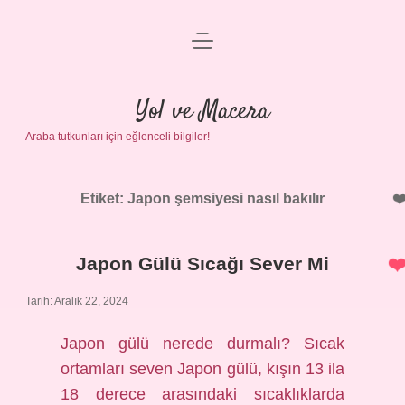
menüyü
Anasayfa
aç
Gizlilik Politikası
Yol ve Macera
Araba tutkunları için eğlenceli bilgiler!
Yasal Uyarı
Hakkımızda
Etiket:
Japon şemsiyesi nasıl bakılır
Japon Gülü Sıcağı Sever Mi
Tarih: Aralık 22, 2024
Japon gülü nerede durmalı? Sıcak
ortamları seven Japon gülü, kışın 13 ila
18 derece arasındaki sıcaklıklarda