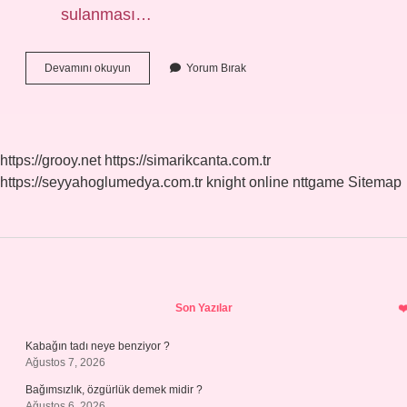
sulanması…
Japon
Devamını okuyun
Yorum Bırak
Gülü
Sıcağı
Sever
Mi
https://grooy.net
https://simarikcanta.com.tr
https://seyyahoglumedya.com.tr
knight online
nttgame
Sitemap
Sidebar
Son Yazılar
Kabağın tadı neye benziyor ?
Ağustos 7, 2026
Bağımsızlık, özgürlük demek midir ?
Ağustos 6, 2026