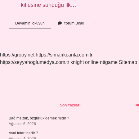
kitlesine sunduğu ilk…
Amblem
Devamını okuyun
Yorum Bırak
Mi
Logo
Mu
https://grooy.net
https://simarikcanta.com.tr
https://seyyahoglumedya.com.tr
knight online
nttgame
Sitemap
Sidebar
Son Yazılar
Bağımsızlık, özgürlük demek midir ?
Ağustos 6, 2026
Aval tutarı nedir ?
Ağustos 4, 2026