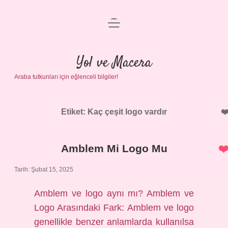
menüyü
Anasayfa
aç
Gizlilik Politikası
Yol ve Macera
Araba tutkunları için eğlenceli bilgiler!
Yasal Uyarı
Hakkımızda
Etiket:
Kaç çeşit logo vardır
Amblem Mi Logo Mu
Tarih: Şubat 15, 2025
Amblem ve logo aynı mı? Amblem ve
Logo Arasındaki Fark: Amblem ve logo
genellikle benzer anlamlarda kullanılsa