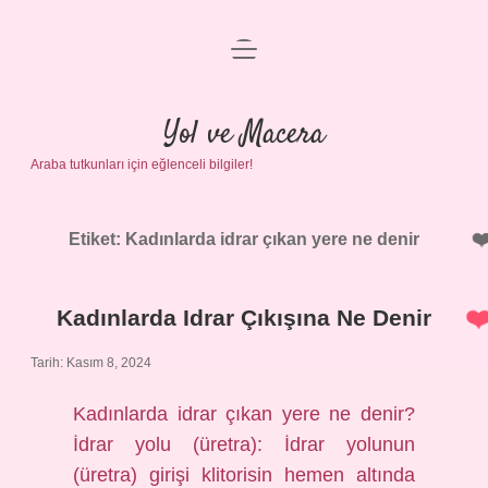
menüyü
Anasayfa
aç
Gizlilik Politikası
Yol ve Macera
Araba tutkunları için eğlenceli bilgiler!
Yasal Uyarı
Hakkımızda
Etiket:
Kadınlarda idrar çıkan yere ne denir
Kadınlarda Idrar Çıkışına Ne Denir
Tarih: Kasım 8, 2024
Kadınlarda idrar çıkan yere ne denir?
İdrar yolu (üretra): İdrar yolunun
(üretra) girişi klitorisin hemen altında