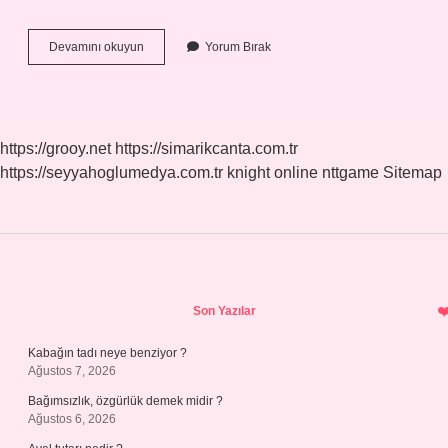
Kadınlarda
Devamını okuyun
Yorum Bırak
Idrar
Çıkışına
Ne
Denir
https://grooy.net
https://simarikcanta.com.tr
https://seyyahoglumedya.com.tr
knight online
nttgame
Sitemap
Sidebar
Son Yazılar
Kabağın tadı neye benziyor ?
Ağustos 7, 2026
Bağımsızlık, özgürlük demek midir ?
Ağustos 6, 2026