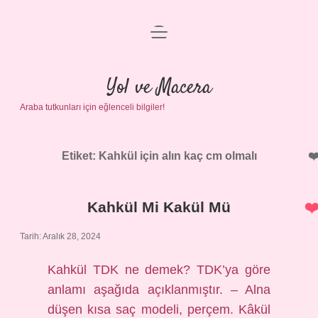
menüyü
Anasayfa
aç
Gizlilik Politikası
Yol ve Macera
Araba tutkunları için eğlenceli bilgiler!
Yasal Uyarı
Hakkımızda
Etiket:
Kahkül için alın kaç cm olmalı
Kahkül Mi Kakül Mü
Tarih: Aralık 28, 2024
Kahkül TDK ne demek? TDK’ya göre
anlamı aşağıda açıklanmıştır. – Alna
düşen kısa saç modeli, perçem. Kâkül