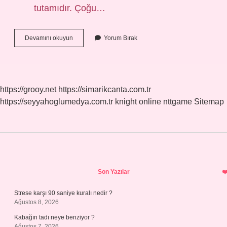
tutamıdır. Çoğu…
Kahkül
Devamını okuyun
Yorum Bırak
Mi
Kakül
Mü
https://grooy.net
https://simarikcanta.com.tr
https://seyyahoglumedya.com.tr
knight online
nttgame
Sitemap
Sidebar
Son Yazılar
Strese karşı 90 saniye kuralı nedir ?
Ağustos 8, 2026
Kabağın tadı neye benziyor ?
Ağustos 7, 2026