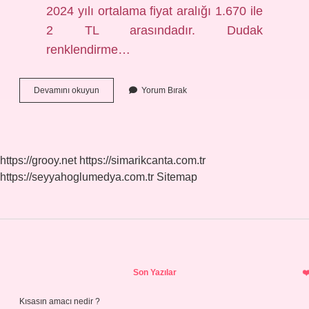
2024 yılı ortalama fiyat aralığı 1.670 ile
2 TL arasındadır. Dudak
renklendirme…
Kalıcı
Devamını okuyun
Yorum Bırak
Dudak
Renklendirme
Nasıl
Olur
https://grooy.net
https://simarikcanta.com.tr
https://seyyahoglumedya.com.tr
Sitemap
Sidebar
Son Yazılar
Kısasın amacı nedir ?