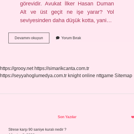
görevidir. Avukat İlker Hasan Duman
Alt ve üst geçit ne işe yarar? Yol
seviyesinden daha düşük kotta, yani…
Trafikte
Devamını okuyun
Yorum Bırak
Üst
Geçit
Nedir
https://grooy.net
https://simarikcanta.com.tr
https://seyyahoglumedya.com.tr
knight online
nttgame
Sitemap
Sidebar
Son Yazılar
Strese karşı 90 saniye kuralı nedir ?