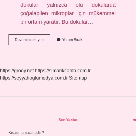
dokular yalnızca ölü dokularda
çoğalabilen mikroplar için mükemmel
bir ortam yaratır. Bu dokular…
Kol
Devamını okuyun
Yorum Bırak
Neden
Ampute
Edilir
https://grooy.net
https://simarikcanta.com.tr
https://seyyahoglumedya.com.tr
Sitemap
Sidebar
Son Yazılar
Kısasın amacı nedir ?