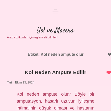
menüyü
Anasayfa
aç
Gizlilik Politikası
Yol ve Macera
Araba tutkunları için eğlenceli bilgiler!
Yasal Uyarı
Hakkımızda
Etiket:
Kol neden ampute olur
Kol Neden Ampute Edilir
Tarih: Ekim 13, 2024
Kol neden ampute olur? Böyle bir
amputasyon, hasarlı uzuvun iyileşme
ihtimalinin düşük olması ve hastanın