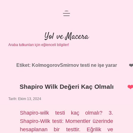
menüyü
Anasayfa
aç
Gizlilik Politikası
Yol ve Macera
Araba tutkunları için eğlenceli bilgiler!
Yasal Uyarı
Hakkımızda
Etiket:
KolmogorovSmirnov testi ne işe yarar
Shapiro Wilk Değeri Kaç Olmalı
Tarih: Ekim 13, 2024
Shapiro-wilk testi kaç olmalı? 3.
Shapiro-Wilk testi: Momentler üzerinde
hesaplanan bir testtir. Eğrilik ve