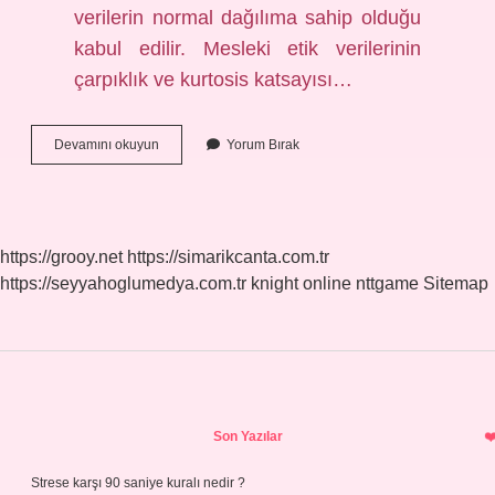
verilerin normal dağılıma sahip olduğu
kabul edilir. Mesleki etik verilerinin
çarpıklık ve kurtosis katsayısı…
Shapiro
Devamını okuyun
Yorum Bırak
Wilk
Değeri
Kaç
Olmalı
https://grooy.net
https://simarikcanta.com.tr
https://seyyahoglumedya.com.tr
knight online
nttgame
Sitemap
Sidebar
Son Yazılar
Strese karşı 90 saniye kuralı nedir ?