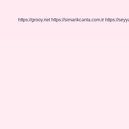
Neyi
Gösterir
https://grooy.net
https://simarikcanta.com.tr
https://sey