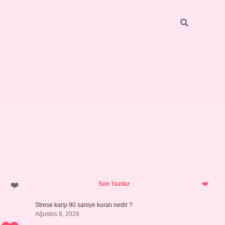
Sidebar
betci
bonus veren bahis siteleri
ilbet 
Son Yazılar
Strese karşı 90 saniye kuralı nedir ?
Ağustos 8, 2026