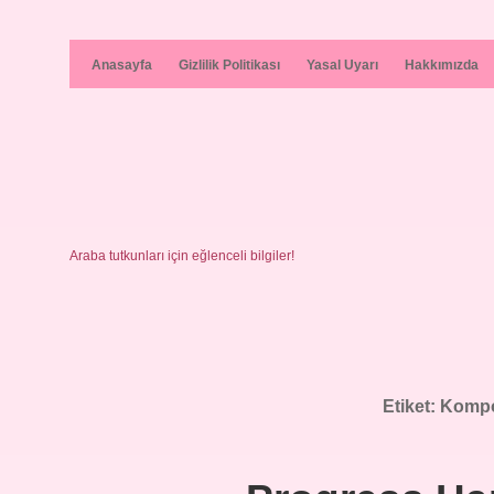
Anasayfa
Gizlilik Politikası
Yasal Uyarı
Hakkımızda
Araba tutkunları için eğlenceli bilgiler!
Etiket:
Kompoz