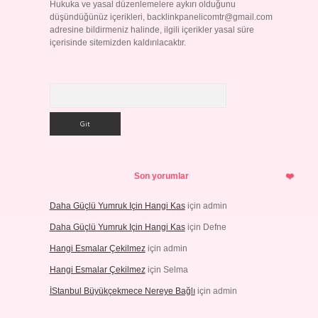
Hukuka ve yasal düzenlemelere aykırı olduğunu
düşündüğünüz içerikleri,
backlinkpanelicomtr@gmail.com
adresine bildirmeniz halinde, ilgili içerikler yasal süre
içerisinde sitemizden kaldırılacaktır.
Arama
Son yorumlar
Daha Güçlü Yumruk Için Hangi Kas
için
admin
Daha Güçlü Yumruk Için Hangi Kas
için
Defne
Hangi Esmalar Çekilmez
için
admin
Hangi Esmalar Çekilmez
için
Selma
İStanbul Büyükçekmece Nereye Bağlı
için
admin