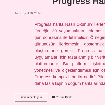
Progress Har
Tarih: Eylül 30, 2024
Progress harita Nasıl Okunur? İlerlem
Örneğin, 30. yaşam yılının ilerlemesi
gün sonrasına ilerletilmelidir. Örn
gününüzün ilerlemesini gösterm
oluşturmanız gerekir. Progress ne 
uygulamaları için tasarlanmış bir ver
platformudur. Bu platform, işletme
yönetmesi ve ölçeklendirmesi için ö
Progress kompozit harita nedir? Bileşi
daha fazla kişinin doğum haritalarınd
Progress
Devamını okuyun
Yorum Bırak
Harita