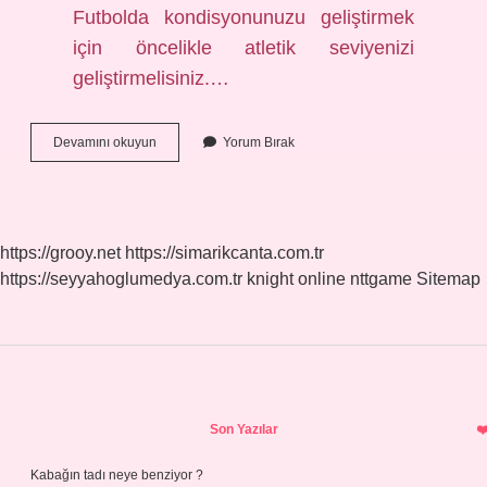
Futbolda kondisyonunuzu geliştirmek
için öncelikle atletik seviyenizi
geliştirmelisiniz.…
Futbolda
Devamını okuyun
Yorum Bırak
Motivasyon
Nedir
https://grooy.net
https://simarikcanta.com.tr
https://seyyahoglumedya.com.tr
knight online
nttgame
Sitemap
Sidebar
Son Yazılar
Kabağın tadı neye benziyor ?