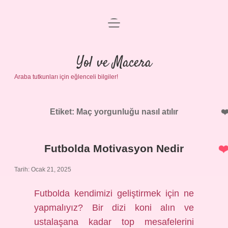
menüyü
Anasayfa
aç
Gizlilik Politikası
Yol ve Macera
Araba tutkunları için eğlenceli bilgiler!
Yasal Uyarı
Hakkımızda
Etiket:
Maç yorgunluğu nasıl atılır
Futbolda Motivasyon Nedir
Tarih: Ocak 21, 2025
Futbolda kendimizi geliştirmek için ne
yapmalıyız? Bir dizi koni alın ve
ustalaşana kadar top mesafelerini