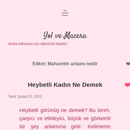
menüyü
Anasayfa
aç
Gizlilik Politikası
Yol ve Macera
Araba tutkunları için eğlenceli bilgiler!
Yasal Uyarı
Hakkımızda
Etiket:
Maharetin anlamı nedir
Heybetli Kadın Ne Demek
Tarih: Şubat 25, 2025
Heybetli görünüş ne demek? Bu terim,
çarpıcı ve etkileyici, büyük ve görkemli
bir şey anlamına gelir. Kelimenin