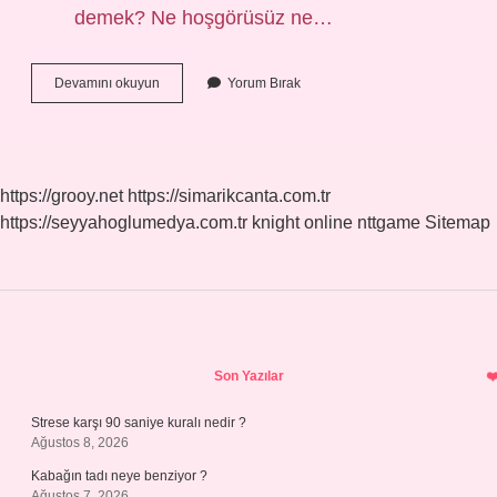
demek? Ne hoşgörüsüz ne…
Heybetli
Devamını okuyun
Yorum Bırak
Kadın
Ne
Demek
https://grooy.net
https://simarikcanta.com.tr
https://seyyahoglumedya.com.tr
knight online
nttgame
Sitemap
Sidebar
Son Yazılar
Strese karşı 90 saniye kuralı nedir ?
Ağustos 8, 2026
Kabağın tadı neye benziyor ?
Ağustos 7, 2026