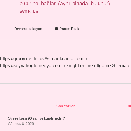
birbirine bağlar (aynı binada bulunur).
WAN’lar,…
En
Devamını okuyun
Yorum Bırak
Büyük
Ağ
Olan
Internet
Hangi
https://grooy.net
https://simarikcanta.com.tr
Ağ
https://seyyahoglumedya.com.tr
knight online
nttgame
Sitemap
Türüne
Örnektir
Sidebar
Son Yazılar
Strese karşı 90 saniye kuralı nedir ?
Ağustos 8, 2026