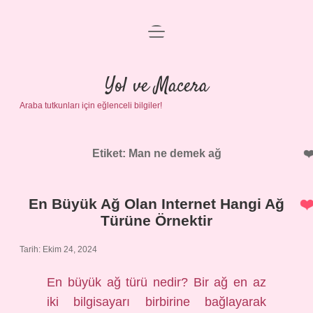
menüyü
Anasayfa
aç
Gizlilik Politikası
Yol ve Macera
Araba tutkunları için eğlenceli bilgiler!
Yasal Uyarı
Hakkımızda
Etiket:
Man ne demek ağ
En Büyük Ağ Olan Internet Hangi Ağ
Türüne Örnektir
Tarih: Ekim 24, 2024
En büyük ağ türü nedir? Bir ağ en az
iki bilgisayarı birbirine bağlayarak