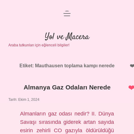
menüyü
Anasayfa
aç
Gizlilik Politikası
Yol ve Macera
Araba tutkunları için eğlenceli bilgiler!
Yasal Uyarı
Hakkımızda
Etiket:
Mauthausen toplama kampı nerede
Almanya Gaz Odaları Nerede
Tarih: Ekim 1, 2024
Almanların gaz odası nedir? II. Dünya
Savaşı sırasında giderek artan sayıda
esirin zehirli CO gazıyla öldürüldüğü