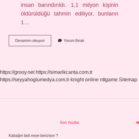
insan barındırıldı. 1,1 milyon kişinin
öldürüldüğü tahmin ediliyor, bunların
1…
Almanya
Devamını okuyun
Yorum Bırak
Gaz
Odaları
Nerede
https://grooy.net
https://simarikcanta.com.tr
https://seyyahoglumedya.com.tr
knight online
nttgame
Sitemap
Sidebar
Son Yazılar
Kabağın tadı neye benziyor ?