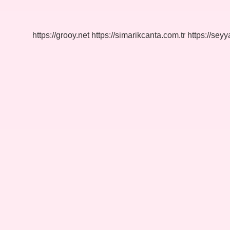
Çiçeği
Yağı
Kapsülü
Ne
https://grooy.net
https://simarikcanta.com.tr
https://sey
Işe
Yarar