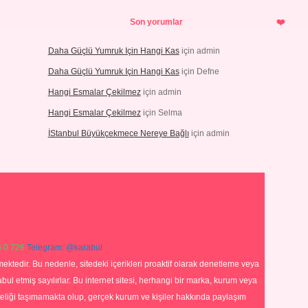
Son yorumlar
Daha Güçlü Yumruk Için Hangi Kas
için
admin
Daha Güçlü Yumruk Için Hangi Kas
için
Defne
Hangi Esmalar Çekilmez
için
admin
Hangi Esmalar Çekilmez
için
Selma
İStanbul Büyükçekmece Nereye Bağlı
için
admin
 0 726
Telegram: @karabul
ektedir. Bu nedenle, sitedeki içerikleri proaktif olarak denetleme veya
 etmiş sayılırlar. Bu internet sitesi, herhangi bir marka, kurum veya
niteliği taşımamakta olup, gerçek kurum ve kişiler hakkında paylaşım