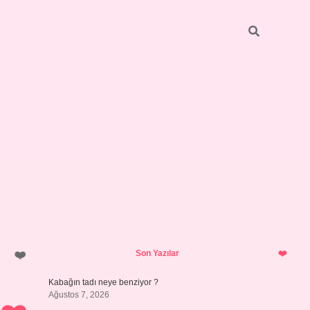
Sidebar
betci
bonus veren bahis siteleri
ilbet
Son Yazılar
Kabağın tadı neye benziyor ?
Ağustos 7, 2026