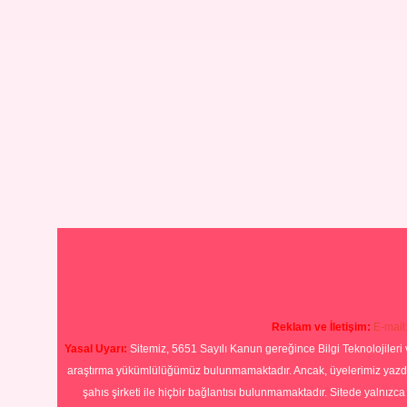
Reklam ve İletişim:
E-mail
Yasal Uyarı:
Sitemiz, 5651 Sayılı Kanun gereğince Bilgi Teknolojileri 
araştırma yükümlülüğümüz bulunmamaktadır. Ancak, üyelerimiz yazdıkla
şahıs şirketi ile hiçbir bağlantısı bulunmamaktadır. Sitede yalnızc