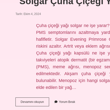
Solgar Çuha Çiçeği Y
Tarih: Ekim 4, 2024
Çuha çiçeği yağı solgar ne işe yarar
PMS semptomlarını azaltmaya yard
hafifletir. Solgar Evening Primrose 
riskini azaltır. Artrit veya eklem ağrıs
Çuha çiçeği yağı kapsülü ne işe 
takviyeleri atopik dermatit (bir egza
(PMS), meme ağrısı, menopoz sempt
edilmektedir. Akşam çuha çiçeği 
bulunabilir. Menopoz için hangi solg
elde edilen bir yağ…
Solgar
Devamını okuyun
Yorum Bırak
Çuha