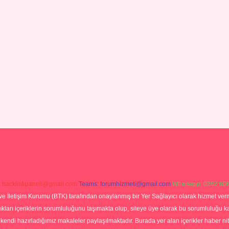
:
backlinkpaneli@gmail.com
Teams:
forumhizmeti@gmail.com
Whatsapp: 0262 606
ve İletişim Kurumu (BTK) tarafından onaylanmış bir Yer Sağlayıcı olarak hizmet verm
rı içeriklerin sorumluluğunu taşımakta olup, siteye üye olarak bu sorumluluğu kabul
a kendi hazırladığımız makaleler paylaşılmaktadır. Burada yer alan içerikler haber 