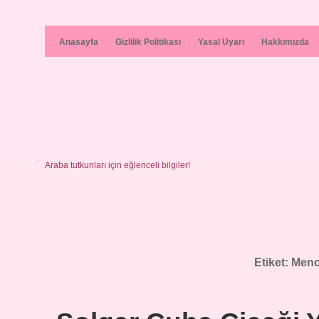
Anasayfa
Gizlilik Politikası
Yasal Uyarı
Hakkımızda
Araba tutkunları için eğlenceli bilgiler!
Etiket:
Meno