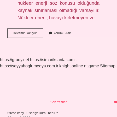
nükleer enerji söz konusu olduğunda
kaynak sınırlaması olmadığı varsayılır.
Nükleer enerji, havayı kirletmeyen ve…
Nükleer
Devamını okuyun
Yorum Bırak
Santral
Kirli
Mi
https://grooy.net
https://simarikcanta.com.tr
https://seyyahoglumedya.com.tr
knight online
nttgame
Sitemap
Sidebar
Son Yazılar
Strese karşı 90 saniye kuralı nedir ?