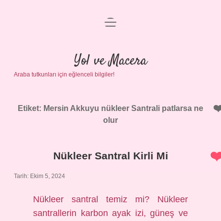
menüyü
Anasayfa
aç
Gizlilik Politikası
Yol ve Macera
Araba tutkunları için eğlenceli bilgiler!
Yasal Uyarı
Hakkımızda
Etiket:
Mersin Akkuyu nükleer Santrali patlarsa ne
olur
Nükleer Santral Kirli Mi
Tarih: Ekim 5, 2024
Nükleer santral temiz mi? Nükleer
santrallerin karbon ayak izi, güneş ve