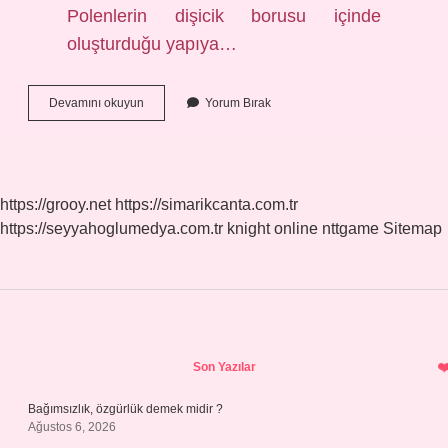
Polenlerin dişicik borusu içinde
oluşturduğu yapıya…
Dişicik
Devamını okuyun
Yorum Bırak
Borusu
Nedir
https://grooy.net
https://simarikcanta.com.tr
https://seyyahoglumedya.com.tr
knight online
nttgame
Sitemap
Sidebar
Son Yazılar
Bağımsızlık, özgürlük demek midir ?
Ağustos 6, 2026