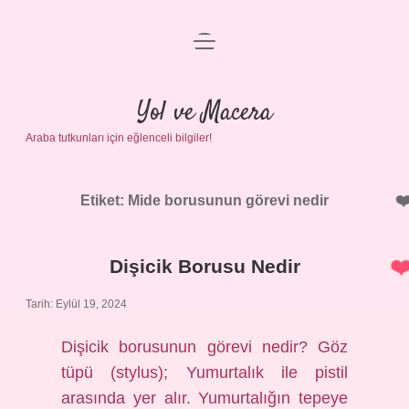
menüyü
Anasayfa
aç
Gizlilik Politikası
Yol ve Macera
Araba tutkunları için eğlenceli bilgiler!
Yasal Uyarı
Hakkımızda
Etiket:
Mide borusunun görevi nedir
Dişicik Borusu Nedir
Tarih: Eylül 19, 2024
Dişicik borusunun görevi nedir? Göz
tüpü (stylus); Yumurtalık ile pistil
arasında yer alır. Yumurtalığın tepeye