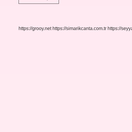
Sembolleri
Nelerdir
https://grooy.net
https://simarikcanta.com.tr
https://sey