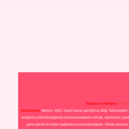
Reklam ve İletişim:
E-mail
Yasal Uyarı:
Sitemiz, 5651 Sayılı Kanun gereğince Bilgi Teknolojileri 
araştırma yükümlülüğümüz bulunmamaktadır. Ancak, üyelerimiz yazdıkla
şahıs şirketi ile hiçbir bağlantısı bulunmamaktadır. Sitede yalnızc