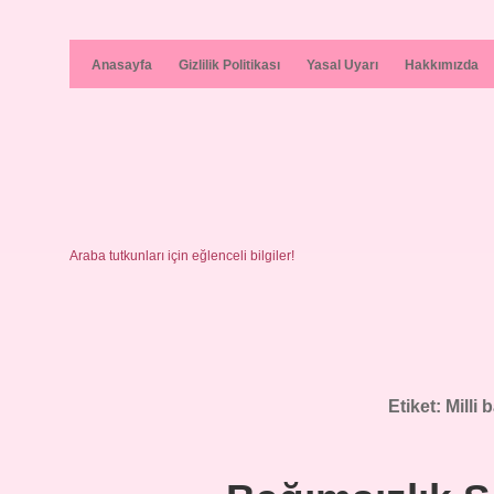
Anasayfa
Gizlilik Politikası
Yasal Uyarı
Hakkımızda
Araba tutkunları için eğlenceli bilgiler!
Etiket:
Milli 