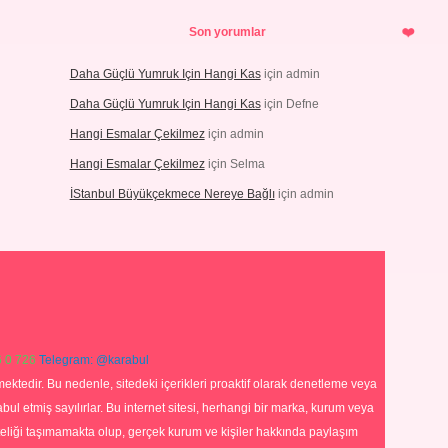
Son yorumlar
Daha Güçlü Yumruk Için Hangi Kas
için
admin
Daha Güçlü Yumruk Için Hangi Kas
için
Defne
Hangi Esmalar Çekilmez
için
admin
Hangi Esmalar Çekilmez
için
Selma
İStanbul Büyükçekmece Nereye Bağlı
için
admin
 0 726
Telegram: @karabul
ektedir. Bu nedenle, sitedeki içerikleri proaktif olarak denetleme veya
 etmiş sayılırlar. Bu internet sitesi, herhangi bir marka, kurum veya
niteliği taşımamakta olup, gerçek kurum ve kişiler hakkında paylaşım