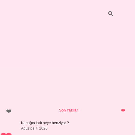
Sidebar
betci
bonus veren bahis siteleri
ilbe
Son Yazılar
Kabağın tadı neye benziyor ?
Ağustos 7, 2026