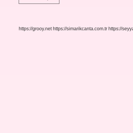
Gürses
Filmi
Şarkıları
Kim
Söylüyor
https://grooy.net
https://simarikcanta.com.tr
https://sey