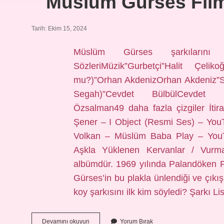
Müslüm Gürses Filmi
Tarih: Ekim 15, 2024
Müslüm Gürses şarkılarını 
SözleriMüzik”Gurbetçi”Halit Çel
mu?)”Orhan AkdenizOrhan Akdeniz”S
Segah)”Cevdet BülbülCevdet Bü
Özsalman49 daha fazla çizgiler İtir
Şener – I Object (Resmi Ses) – You
Volkan – Müslüm Baba Play – YouT
Aşkla Yüklenen Kervanlar / Vurm
albümdür. 1969 yılında Palandöken Pl
Gürses’in bu plakla ünlendiği ve çıkış
koy şarkısını ilk kim söyledi? Şarkı
Müslüm
Devamını okuyun
Yorum Bırak