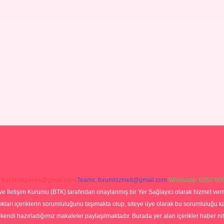
:
backlinkpaneli@gmail.com
Teams:
forumhizmeti@gmail.com
Whatsapp: 0262 606
ve İletişim Kurumu (BTK) tarafından onaylanmış bir Yer Sağlayıcı olarak hizmet verm
rı içeriklerin sorumluluğunu taşımakta olup, siteye üye olarak bu sorumluluğu kabul
a kendi hazırladığımız makaleler paylaşılmaktadır. Burada yer alan içerikler haber 