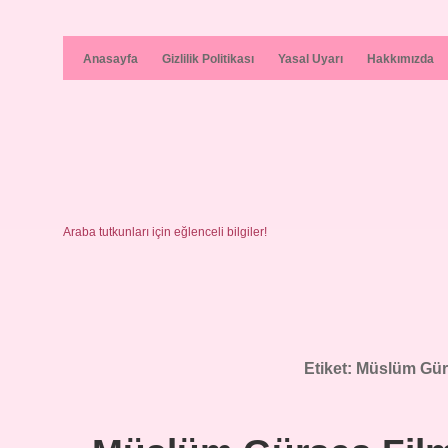
Anasayfa
Gizlilik Politikası
Yasal Uyarı
Hakkımızda
Araba tutkunları için eğlenceli bilgiler!
Etiket:
Müslüm Gürse