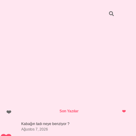
Sidebar
betci
bonus veren bahis siteleri
ilbet
Son Yazılar
Kabağın tadı neye benziyor ?
Ağustos 7, 2026