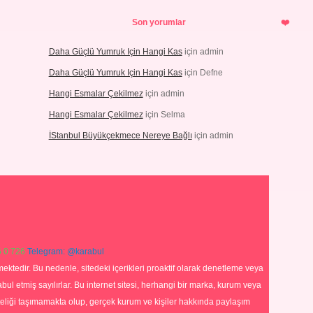
Son yorumlar
Daha Güçlü Yumruk Için Hangi Kas
için
admin
Daha Güçlü Yumruk Için Hangi Kas
için
Defne
Hangi Esmalar Çekilmez
için
admin
Hangi Esmalar Çekilmez
için
Selma
İStanbul Büyükçekmece Nereye Bağlı
için
admin
 0 726
Telegram: @karabul
ektedir. Bu nedenle, sitedeki içerikleri proaktif olarak denetleme veya
 etmiş sayılırlar. Bu internet sitesi, herhangi bir marka, kurum veya
niteliği taşımamakta olup, gerçek kurum ve kişiler hakkında paylaşım