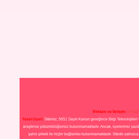
Reklam ve İletişim:
E-mail
Yasal Uyarı:
Sitemiz, 5651 Sayılı Kanun gereğince Bilgi Teknolojileri 
araştırma yükümlülüğümüz bulunmamaktadır. Ancak, üyelerimiz yazdıkla
şahıs şirketi ile hiçbir bağlantısı bulunmamaktadır. Sitede yalnızc