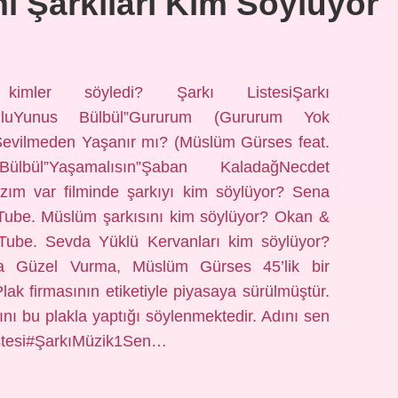
 Şarkıları Kim Söylüyor
kimler söyledi? Şarkı ListesiŞarkı
ikoğluYunus Bülbül”Gururum (Gururum Yok
evilmeden Yaşanır mı? (Müslüm Gürses feat.
lbül”Yaşamalısın”Şaban KaladağNecdet
azım var filminde şarkıyı kim söylüyor? Sena
Tube. Müslüm şarkısını kim söylüyor? Okan &
ube. Sevda Yüklü Kervanları kim söylüyor?
a Güzel Vurma, Müslüm Gürses 45’lik bir
ak firmasının etiketiyle piyasaya sürülmüştür.
ını bu plakla yaptığı söylenmektedir. Adını sen
 Listesi#ŞarkıMüzik1Sen…