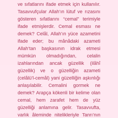
ve sıfatlarını ifade etmek için kullanılır.
Tasavvufçular Allah’ın lütuf ve rızasını
gösteren sıfatlarını “cemal” terimiyle
ifade etmişlerdir. Cemal esması ne
demek? Celâl, Allah’ın yüce azametini
ifade eder; bu mânâdaki azameti
Allah’tan başkasının idrak etmesi
mümkün olmadığından, celalin
izahlarından ancak güzellik (ilâhî
güzellik) ve o güzelliğin azameti
(celâlü’l-cemâl) yani güzelliğin aşkınlığı
anlaşılabilir. Cemalini gormek ne
demek? Arapça kökenli bir kelime olan
cemal, hem zarafet hem de yüz
güzelliği anlamına gelir. Tasavvufta,
varlık âleminde nitelikleriyle Tanrı’nın