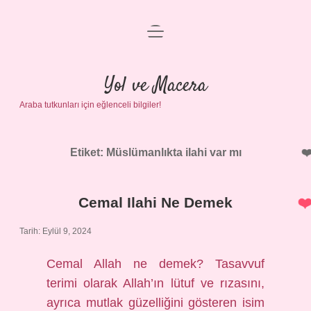
menüyü
Anasayfa
aç
Gizlilik Politikası
Yol ve Macera
Araba tutkunları için eğlenceli bilgiler!
Yasal Uyarı
Hakkımızda
Etiket:
Müslümanlıkta ilahi var mı
Cemal Ilahi Ne Demek
Tarih: Eylül 9, 2024
Cemal Allah ne demek? Tasavvuf
terimi olarak Allah’ın lütuf ve rızasını,
ayrıca mutlak güzelliğini gösteren isim