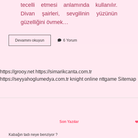
tecelli etmesi anlamında kullanılır.
Divan şairleri, sevgilinin yüzünün
güzelliğini övmek…
Cemal
Devamını okuyun
6 Yorum
Ilahi
Ne
Demek
https://grooy.net
https://simarikcanta.com.tr
https://seyyahoglumedya.com.tr
knight online
nttgame
Sitemap
Sidebar
Son Yazılar
Kabağın tadı neye benziyor ?