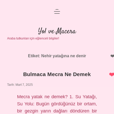
menüyü
Anasayfa
aç
Gizlilik Politikası
Yol ve Macera
Araba tutkunları için eğlenceli bilgiler!
Yasal Uyarı
Hakkımızda
Etiket:
Nehir yatağına ne denir
Bulmaca Mecra Ne Demek
Tarih: Mart 7, 2025
Mecra yatak ne demek? 1. Su Yatağı,
Su Yolu: Bugün gördüğünüz bir ortam,
bir gezgin yarın dağları döndüren bir