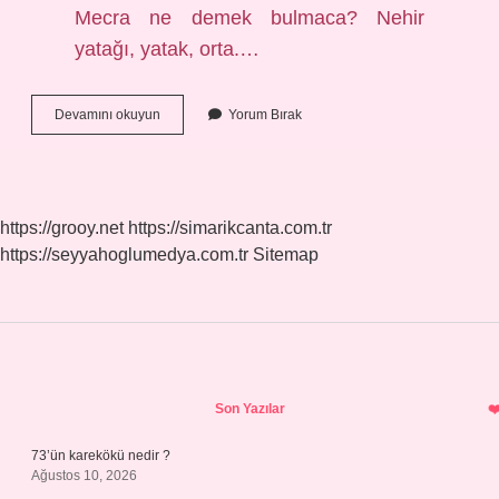
Mecra ne demek bulmaca? Nehir
yatağı, yatak, orta.…
Bulmaca
Devamını okuyun
Yorum Bırak
Mecra
Ne
Demek
https://grooy.net
https://simarikcanta.com.tr
https://seyyahoglumedya.com.tr
Sitemap
Sidebar
Son Yazılar
73’ün karekökü nedir ?
Ağustos 10, 2026