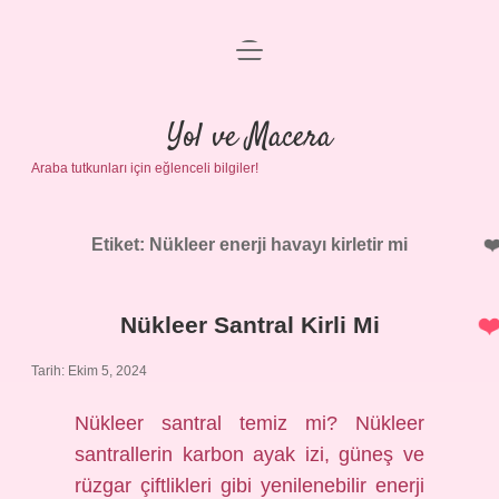
menüyü
Anasayfa
aç
Gizlilik Politikası
Yol ve Macera
Araba tutkunları için eğlenceli bilgiler!
Yasal Uyarı
Hakkımızda
Etiket:
Nükleer enerji havayı kirletir mi
Nükleer Santral Kirli Mi
Tarih: Ekim 5, 2024
Nükleer santral temiz mi? Nükleer
santrallerin karbon ayak izi, güneş ve
rüzgar çiftlikleri gibi yenilenebilir enerji