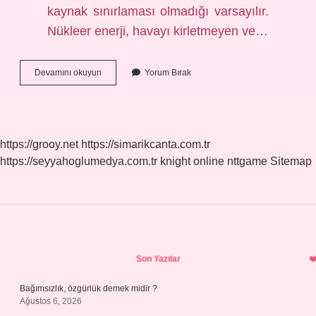
kaynak sınırlaması olmadığı varsayılır.
Nükleer enerji, havayı kirletmeyen ve…
Nükleer
Devamını okuyun
Yorum Bırak
Santral
Kirli
Mi
https://grooy.net
https://simarikcanta.com.tr
https://seyyahoglumedya.com.tr
knight online
nttgame
Sitemap
Sidebar
Son Yazılar
Bağımsızlık, özgürlük demek midir ?
Ağustos 6, 2026