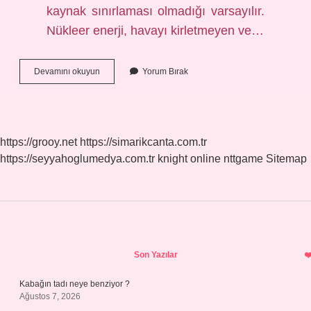
kaynak sınırlaması olmadığı varsayılır.
Nükleer enerji, havayı kirletmeyen ve…
Nükleer
Devamını okuyun
Yorum Bırak
Santral
Kirli
Mi
https://grooy.net
https://simarikcanta.com.tr
https://seyyahoglumedya.com.tr
knight online
nttgame
Sitemap
Sidebar
Son Yazılar
Kabağın tadı neye benziyor ?
Ağustos 7, 2026