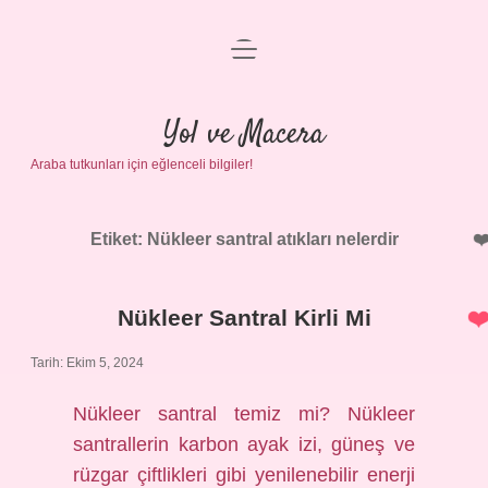
menüyü
Anasayfa
aç
Gizlilik Politikası
Yol ve Macera
Araba tutkunları için eğlenceli bilgiler!
Yasal Uyarı
Hakkımızda
Etiket:
Nükleer santral atıkları nelerdir
Nükleer Santral Kirli Mi
Tarih: Ekim 5, 2024
Nükleer santral temiz mi? Nükleer
santrallerin karbon ayak izi, güneş ve
rüzgar çiftlikleri gibi yenilenebilir enerji