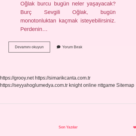
Oğlak burcu bugün neler yaşayacak?
Burç Sevgili Oğlak, bugün
monotonluktan kaçmak isteyebilirsiniz.
Perdenin…
Oğlak
Devamını okuyun
Yorum Bırak
Burçlarının
Bu
Hafta
Neler
Bekliyor
https://grooy.net
https://simarikcanta.com.tr
https://seyyahoglumedya.com.tr
knight online
nttgame
Sitemap
Sidebar
Son Yazılar