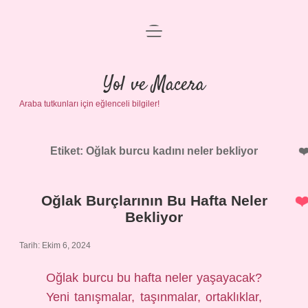
menüyü
Anasayfa
aç
Gizlilik Politikası
Yol ve Macera
Araba tutkunları için eğlenceli bilgiler!
Yasal Uyarı
Hakkımızda
Etiket:
Oğlak burcu kadını neler bekliyor
Oğlak Burçlarının Bu Hafta Neler
Bekliyor
Tarih: Ekim 6, 2024
Oğlak burcu bu hafta neler yaşayacak?
Yeni tanışmalar, taşınmalar, ortaklıklar,