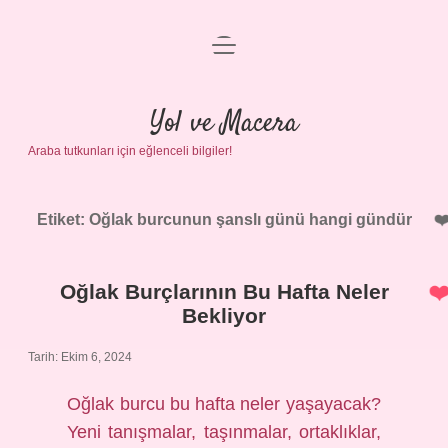
menüyü
Anasayfa
aç
Gizlilik Politikası
Yol ve Macera
Araba tutkunları için eğlenceli bilgiler!
Yasal Uyarı
Hakkımızda
Etiket:
Oğlak burcunun şanslı günü hangi gündür
Oğlak Burçlarının Bu Hafta Neler
Bekliyor
Tarih: Ekim 6, 2024
Oğlak burcu bu hafta neler yaşayacak?
Yeni tanışmalar, taşınmalar, ortaklıklar,