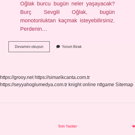
Oğlak burcu bugün neler yaşayacak?
Burç Sevgili Oğlak, bugün
monotonluktan kaçmak isteyebilirsiniz.
Perdenin…
Oğlak
Devamını okuyun
Yorum Bırak
Burçlarının
Bu
Hafta
Neler
Bekliyor
https://grooy.net
https://simarikcanta.com.tr
https://seyyahoglumedya.com.tr
knight online
nttgame
Sitemap
Sidebar
Son Yazılar