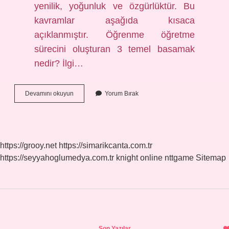
yenilik, yoğunluk ve özgürlüktür. Bu
kavramlar aşağıda kısaca
açıklanmıştır. Öğrenme öğretme
sürecini oluşturan 3 temel basamak
nedir? İlgi…
Öğrenme
Devamını okuyun
Yorum Bırak
Ve
Öğrenmenin
3
Temel
Ögesi
https://grooy.net
https://simarikcanta.com.tr
Nedir
https://seyyahoglumedya.com.tr
knight online
nttgame
Sitemap
Sidebar
Son Yazılar