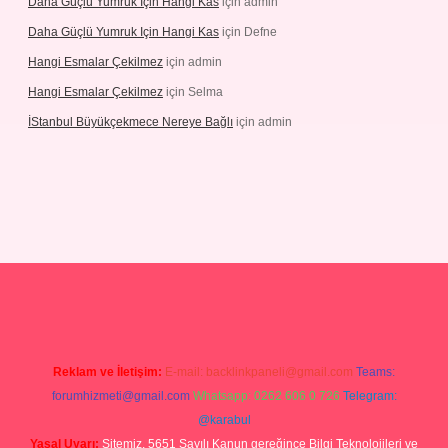
Daha Güçlü Yumruk Için Hangi Kas
için
admin
Daha Güçlü Yumruk Için Hangi Kas
için
Defne
Hangi Esmalar Çekilmez
için
admin
Hangi Esmalar Çekilmez
için
Selma
İStanbul Büyükçekmece Nereye Bağlı
için
admin
ren bahis siteleri
ilbet casino
ilbet yeni giriş
Betexper giriş adresi
Reklam ve İletişim:
E-mail:
backlinkpaneli@gmail.com
Teams:
forumhizmeti@gmail.com
Whatsapp: 0262 606 0 726
Telegram:
@karabul
Yasal Uyarı:
Sitemiz, 5651 Sayılı Kanun gereğince Bilgi Teknolojileri ve