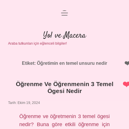
menüyü
Anasayfa
aç
Gizlilik Politikası
Yol ve Macera
Araba tutkunları için eğlenceli bilgiler!
Yasal Uyarı
Hakkımızda
Etiket:
Öğretimin en temel unsuru nedir
Öğrenme Ve Öğrenmenin 3 Temel
Ögesi Nedir
Tarih: Ekim 19, 2024
Öğrenme ve öğretmenin 3 temel ögesi
nedir? Buna göre etkili öğrenme için