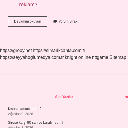
reklam?…
Ohhh
Devamını okuyun
Yorum Bırak
Türkçe
Anlamı
Nedir
https://grooy.net
https://simarikcanta.com.tr
https://seyyahoglumedya.com.tr
knight online
nttgame
Sitemap
Sidebar
Son Yazılar
Kısasın amacı nedir ?
Ağustos 9, 2026
Strese karşı 90 saniye kuralı nedir ?
Ağustos 8, 2026