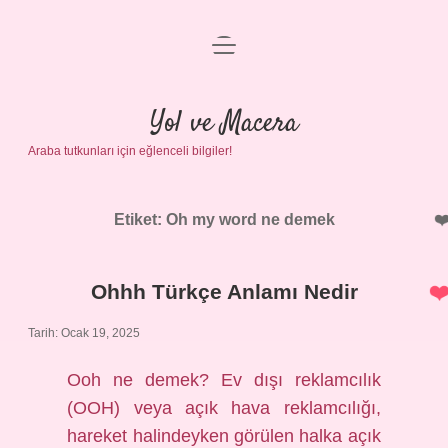
menüyü
Anasayfa
aç
Gizlilik Politikası
Yol ve Macera
Araba tutkunları için eğlenceli bilgiler!
Yasal Uyarı
Hakkımızda
Etiket:
Oh my word ne demek
Ohhh Türkçe Anlamı Nedir
Tarih: Ocak 19, 2025
Ooh ne demek? Ev dışı reklamcılık
(OOH) veya açık hava reklamcılığı,
hareket halindeyken görülen halka açık