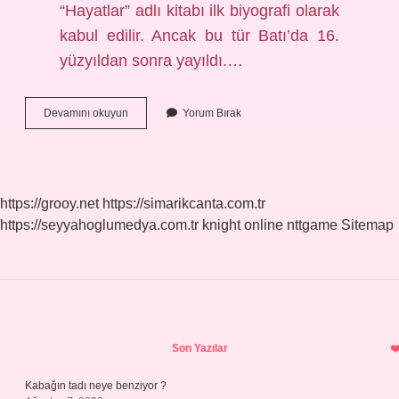
“Hayatlar” adlı kitabı ilk biyografi olarak
kabul edilir. Ancak bu tür Batı’da 16.
yüzyıldan sonra yayıldı.…
Biyografik
Devamını okuyun
Yorum Bırak
Eserler
Öncelikle
Ne
Ile
Başlar
https://grooy.net
https://simarikcanta.com.tr
https://seyyahoglumedya.com.tr
knight online
nttgame
Sitemap
Sidebar
Son Yazılar
Kabağın tadı neye benziyor ?