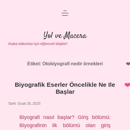
menüyü
Anasayfa
aç
Gizlilik Politikası
Yol ve Macera
Araba tutkunları için eğlenceli bilgiler!
Yasal Uyarı
Hakkımızda
Etiket:
Otobiyografi nedir örnekleri
Biyografik Eserler Öncelikle Ne Ile
Başlar
Tarih: Ocak 26, 2025
Biyografi nasıl başlar? Giriş bölümü:
Biyografinin ilk bölümü olan giriş