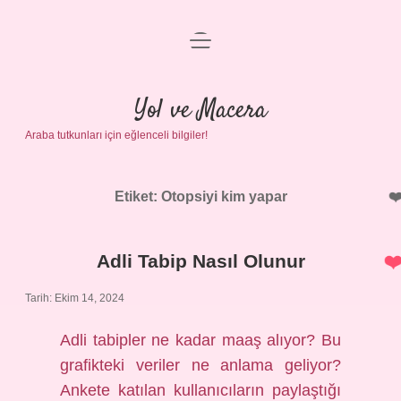
menüyü
Anasayfa
aç
Gizlilik Politikası
Yol ve Macera
Araba tutkunları için eğlenceli bilgiler!
Yasal Uyarı
Hakkımızda
Etiket:
Otopsiyi kim yapar
Adli Tabip Nasıl Olunur
Tarih: Ekim 14, 2024
Adli tabipler ne kadar maaş alıyor? Bu
grafikteki veriler ne anlama geliyor?
Ankete katılan kullanıcıların paylaştığı