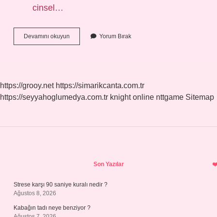
cinsel…
Adli
Devamını okuyun
Yorum Bırak
Tabip
Nasıl
Olunur
https://grooy.net
https://simarikcanta.com.tr
https://seyyahoglumedya.com.tr
knight online
nttgame
Sitemap
Sidebar
Son Yazılar
Strese karşı 90 saniye kuralı nedir ?
Ağustos 8, 2026
Kabağın tadı neye benziyor ?
Ağustos 7, 2026