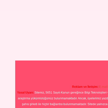
Reklam ve İletişim:
E-mail
Yasal Uyarı:
Sitemiz, 5651 Sayılı Kanun gereğince Bilgi Teknolojileri 
araştırma yükümlülüğümüz bulunmamaktadır. Ancak, üyelerimiz yazdıkla
şahıs şirketi ile hiçbir bağlantısı bulunmamaktadır. Sitede yalnızc