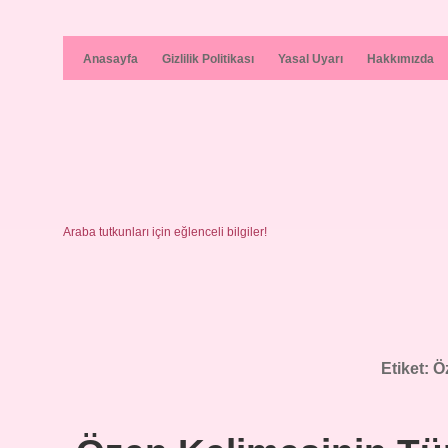
Anasayfa
Gizlilik Politikası
Yasal Uyarı
Hakkımızda
Araba tutkunları için eğlenceli bilgiler!
Etiket:
Ö