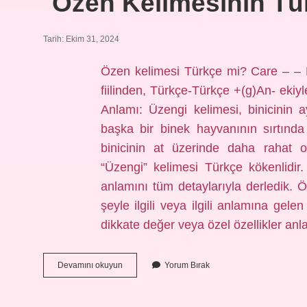
Özen Kelimesinin Tü
Tarih: Ekim 31, 2024
Özen kelimesi Türkçe mi? Care – – 
fiilinden, Türkçe-Türkçe +(g)An- eki
Anlamı: Üzengi kelimesi, binicinin a
başka bir binek hayvanının sırtında 
binicinin at üzerinde daha rahat o
“Üzengi” kelimesi Türkçe kökenlid
anlamını tüm detaylarıyla derledik. Öze
şeyle ilgili veya ilgili anlamına gele
dikkate değer veya özel özellikler anl
Özen
Devamını okuyun
Yorum Bırak
Kelimesinin
Türkçe
Sözlük