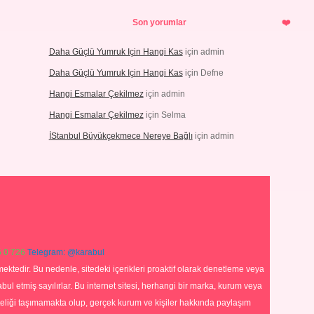
Son yorumlar
Daha Güçlü Yumruk Için Hangi Kas
için
admin
Daha Güçlü Yumruk Için Hangi Kas
için
Defne
Hangi Esmalar Çekilmez
için
admin
Hangi Esmalar Çekilmez
için
Selma
İStanbul Büyükçekmece Nereye Bağlı
için
admin
 0 726
Telegram: @karabul
ektedir. Bu nedenle, sitedeki içerikleri proaktif olarak denetleme veya
 etmiş sayılırlar. Bu internet sitesi, herhangi bir marka, kurum veya
niteliği taşımamakta olup, gerçek kurum ve kişiler hakkında paylaşım