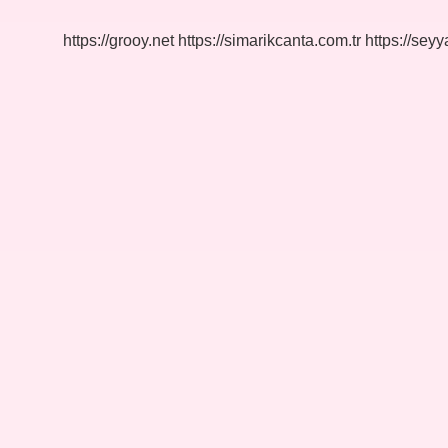
Anlamı
Nedir
https://grooy.net
https://simarikcanta.com.tr
https://sey