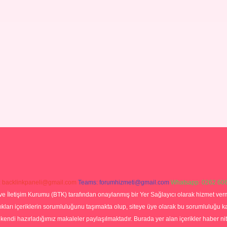
:
backlinkpaneli@gmail.com
Teams:
forumhizmeti@gmail.com
Whatsapp: 0262 606
ve İletişim Kurumu (BTK) tarafından onaylanmış bir Yer Sağlayıcı olarak hizmet verm
rı içeriklerin sorumluluğunu taşımakta olup, siteye üye olarak bu sorumluluğu kabul
a kendi hazırladığımız makaleler paylaşılmaktadır. Burada yer alan içerikler haber 