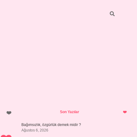
Sidebar
betci
bonus veren bahis siteleri
ilbet
Son Yazılar
Bağımsızlık, özgürlük demek midir ?
Ağustos 6, 2026