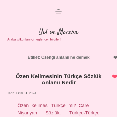
menüyü
Anasayfa
aç
Gizlilik Politikası
Yol ve Macera
Araba tutkunları için eğlenceli bilgiler!
Yasal Uyarı
Hakkımızda
Etiket:
Özengi anlamı ne demek
Özen Kelimesinin Türkçe Sözlük
Anlamı Nedir
Tarih: Ekim 31, 2024
Özen kelimesi Türkçe mi? Care – –
Nişanyan Sözlük. Türkçe-Türkçe