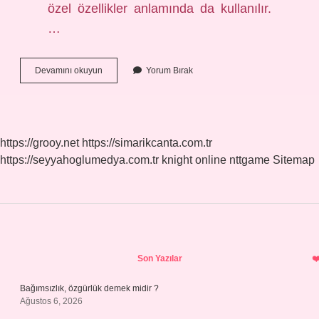
özel özellikler anlamında da kullanılır.
…
Özen
Devamını okuyun
Yorum Bırak
Kelimesinin
Türkçe
Sözlük
Anlamı
Nedir
https://grooy.net
https://simarikcanta.com.tr
https://seyyahoglumedya.com.tr
knight online
nttgame
Sitemap
Sidebar
Son Yazılar
Bağımsızlık, özgürlük demek midir ?
Ağustos 6, 2026