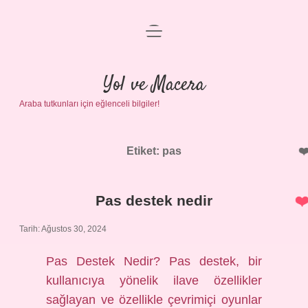
menüyü
Anasayfa
aç
Gizlilik Politikası
Yol ve Macera
Araba tutkunları için eğlenceli bilgiler!
Yasal Uyarı
Hakkımızda
Etiket:
pas
Pas destek nedir
Tarih: Ağustos 30, 2024
Pas Destek Nedir? Pas destek, bir
kullanıcıya yönelik ilave özellikler
sağlayan ve özellikle çevrimiçi oyunlar