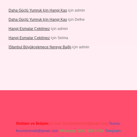
Daha Güçlü Yumruk Için Hangi Kas
için
admin
Daha Güçlü Yumruk Için Hangi Kas
için
Defne
Hangi Esmalar Çekilmez
için
admin
Hangi Esmalar Çekilmez
için
Selma
İStanbul Büyükçekmece Nereye Bağlı
için
admin
eleri
ilbet casino
ilbet yeni giriş
Betexper giriş adresi güncellendi
Reklam ve İletişim:
E-mail:
backlinkpaneli@gmail.com
Teams:
forumhizmeti@gmail.com
Whatsapp: 0262 606 0 726
Telegram: