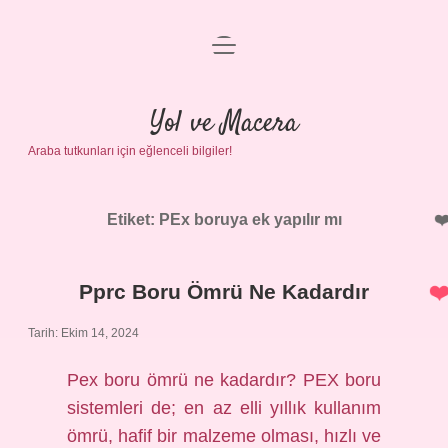
menüyü
Anasayfa
aç
Gizlilik Politikası
Yol ve Macera
Araba tutkunları için eğlenceli bilgiler!
Yasal Uyarı
Hakkımızda
Etiket:
PEx boruya ek yapılır mı
Pprc Boru Ömrü Ne Kadardır
Tarih: Ekim 14, 2024
Pex boru ömrü ne kadardır? PEX boru
sistemleri de; en az elli yıllık kullanım
ömrü, hafif bir malzeme olması, hızlı ve