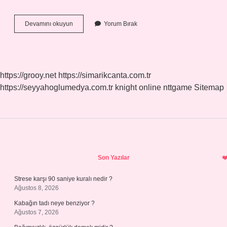
Pprc
Devamını okuyun
Yorum Bırak
Boru
Ömrü
Ne
Kadardır
https://grooy.net
https://simarikcanta.com.tr
https://seyyahoglumedya.com.tr
knight online
nttgame
Sitemap
Sidebar
Son Yazılar
Strese karşı 90 saniye kuralı nedir ?
Ağustos 8, 2026
Kabağın tadı neye benziyor ?
Ağustos 7, 2026