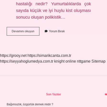
hastalığı nedir? Yumurtalıklarda çok
sayıda küçük ve iyi huylu kist oluşması
sonucu oluşan polikistik…
Çocuklarda
Devamını okuyun
Yorum Bırak
Pika
Neden
Olur
https://grooy.net
https://simarikcanta.com.tr
https://seyyahoglumedya.com.tr
knight online
nttgame
Sitemap
Sidebar
Son Yazılar
Bağımsızlık, özgürlük demek midir ?