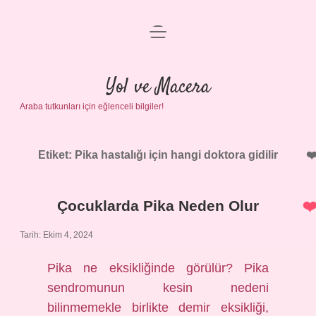
menüyü
Anasayfa
aç
Gizlilik Politikası
Yol ve Macera
Araba tutkunları için eğlenceli bilgiler!
Yasal Uyarı
Hakkımızda
Etiket:
Pika hastalığı için hangi doktora gidilir
Çocuklarda Pika Neden Olur
Tarih: Ekim 4, 2024
Pika ne eksikliğinde görülür? Pika
sendromunun kesin nedeni
bilinmemekle birlikte demir eksikliği,