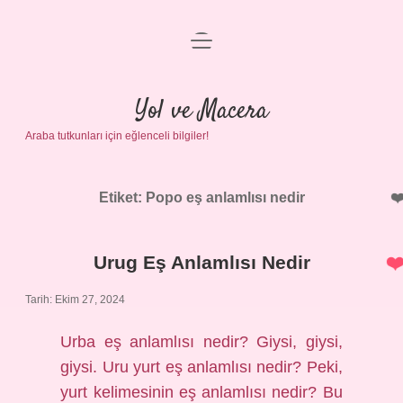
menüyü
Anasayfa
aç
Gizlilik Politikası
Yol ve Macera
Araba tutkunları için eğlenceli bilgiler!
Yasal Uyarı
Hakkımızda
Etiket:
Popo eş anlamlısı nedir
Urug Eş Anlamlısı Nedir
Tarih: Ekim 27, 2024
Urba eş anlamlısı nedir? Giysi, giysi,
giysi. Uru yurt eş anlamlısı nedir? Peki,
yurt kelimesinin eş anlamlısı nedir? Bu