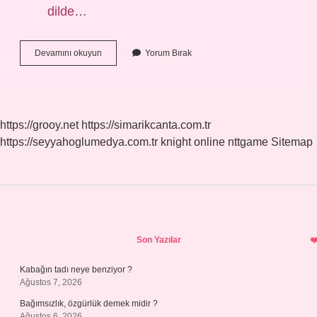
dilde…
Urug
Devamını okuyun
Yorum Bırak
Eş
Anlamlısı
Nedir
https://grooy.net
https://simarikcanta.com.tr
https://seyyahoglumedya.com.tr
knight online
nttgame
Sitemap
Sidebar
Son Yazılar
Kabağın tadı neye benziyor ?
Ağustos 7, 2026
Bağımsızlık, özgürlük demek midir ?
Ağustos 6, 2026