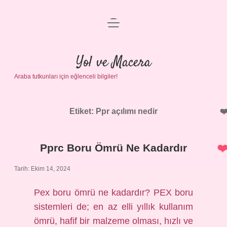
menüyü
Anasayfa
aç
Gizlilik Politikası
Yol ve Macera
Araba tutkunları için eğlenceli bilgiler!
Yasal Uyarı
Hakkımızda
Etiket:
Ppr açılımı nedir
Pprc Boru Ömrü Ne Kadardır
Tarih: Ekim 14, 2024
Pex boru ömrü ne kadardır? PEX boru
sistemleri de; en az elli yıllık kullanım
ömrü, hafif bir malzeme olması, hızlı ve