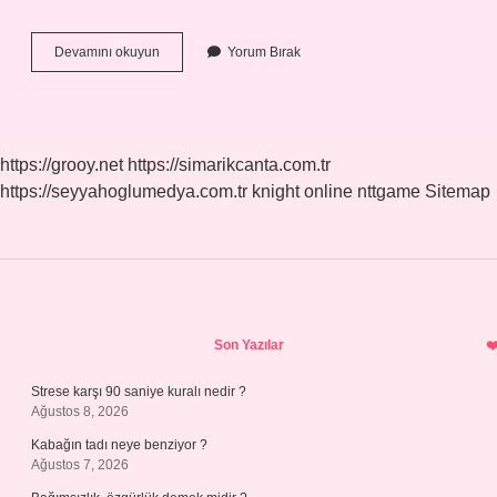
Pprc
Devamını okuyun
Yorum Bırak
Boru
Ömrü
Ne
Kadardır
https://grooy.net
https://simarikcanta.com.tr
https://seyyahoglumedya.com.tr
knight online
nttgame
Sitemap
Sidebar
Son Yazılar
Strese karşı 90 saniye kuralı nedir ?
Ağustos 8, 2026
Kabağın tadı neye benziyor ?
Ağustos 7, 2026