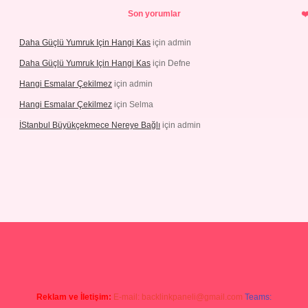
Son yorumlar
Daha Güçlü Yumruk Için Hangi Kas
için
admin
Daha Güçlü Yumruk Için Hangi Kas
için
Defne
Hangi Esmalar Çekilmez
için
admin
Hangi Esmalar Çekilmez
için
Selma
İStanbul Büyükçekmece Nereye Bağlı
için
admin
eleri
ilbet casino
ilbet yeni giriş
Betexper giriş adresi güncellendi
Reklam ve İletişim:
E-mail:
backlinkpaneli@gmail.com
Teams: