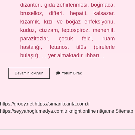
dizanteri, gıda zehirlenmesi, boğmaca,
bruselloz, difteri, hepatit, kalsazar,
kızamık, kızıl ve boğaz enfeksiyonu,
kuduz, cüzzam, leptospiroz, menenjit,
parazitozlar, çocuk felci, ruam
hastalığı, tetanos, tifüs (pirelerle
bulaşır), … yer almaktadır. İhbarı…
Lyme
Devamını okuyun
Yorum Bırak
Bildirimi
Zorunlu
Mu
https://grooy.net
https://simarikcanta.com.tr
https://seyyahoglumedya.com.tr
knight online
nttgame
Sitemap