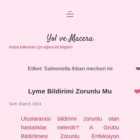
menüyü
Anasayfa
aç
Gizlilik Politikası
Yol ve Macera
Araba tutkunları için eğlenceli bilgiler!
Yasal Uyarı
Hakkımızda
Etiket:
Salmonella ihbarı mecburi mi
Lyme Bildirimi Zorunlu Mu
Tarih: Ekim 6, 2024
Uluslararası bildirimi zorunlu olan
hastalıklar nelerdir? A Grubu
Bildirilmesi Zorunlu Enfeksiyon