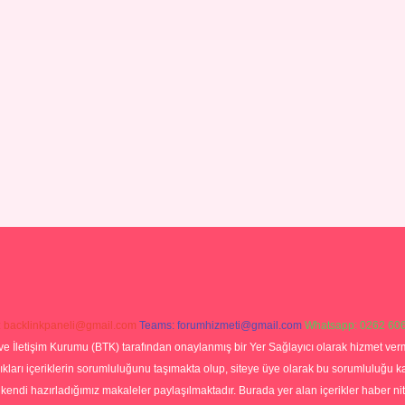
:
backlinkpaneli@gmail.com
Teams:
forumhizmeti@gmail.com
Whatsapp: 0262 606
ve İletişim Kurumu (BTK) tarafından onaylanmış bir Yer Sağlayıcı olarak hizmet verm
rı içeriklerin sorumluluğunu taşımakta olup, siteye üye olarak bu sorumluluğu kabul
a kendi hazırladığımız makaleler paylaşılmaktadır. Burada yer alan içerikler haber 