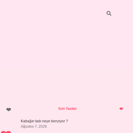
Sidebar
betci
bonus veren bahis siteleri
ilbet
Son Yazılar
Kabağın tadı neye benziyor ?
Ağustos 7, 2026