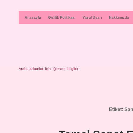
Anasayfa
Gizlilik Politikası
Yasal Uyarı
Hakkımızda
Araba tutkunları için eğlenceli bilgiler!
Etiket:
Sana