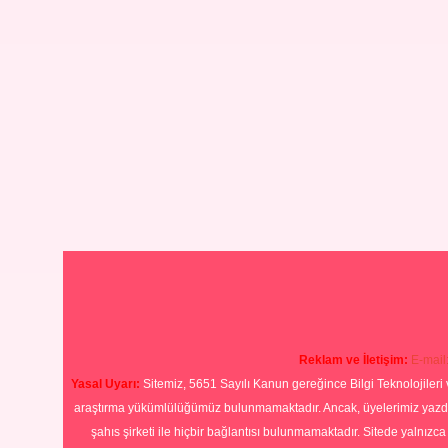
Reklam ve İletişim:
E-mail
Yasal Uyarı:
Sitemiz, 5651 Sayılı Kanun gereğince Bilgi Teknolojileri 
araştırma yükümlülüğümüz bulunmamaktadır. Ancak, üyelerimiz yazdıkla
şahıs şirketi ile hiçbir bağlantısı bulunmamaktadır. Sitede yalnızc