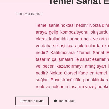
Temel Sanat E
Tarih: Eylül 19, 2024
Temel sanat noktası nedir? Nokta dinami
araya gelip kompozisyonu oluşturdukl
olarak kullanıldıklarında açık ve orta
ve daha sıklaştıkça açık tonlardan ko
nedir? Katılımcılara “Temel Sanat 
tasarım çalışmaları ile sanat eserleri
ve beceri kazandırmayı amaçlayan b
nedir? Nokta: Görsel ifade en temel u
sağlar. Boyut-küçüklük, parlaklık-karanl
renk ve noktanın tasarım yüzeyindek
Temel
Devamını okuyun
Yorum Bırak
Sanat