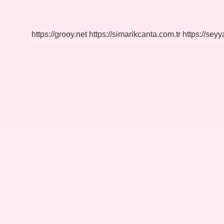
Eğitimi
Nokta
Nedir
https://grooy.net
https://simarikcanta.com.tr
https://sey