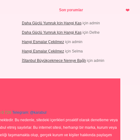
Son yorumlar
Daha Güçlü Yumruk Için Hangi Kas
için
admin
Daha Güçlü Yumruk Için Hangi Kas
için
Defne
Hangi Esmalar Çekilmez
için
admin
Hangi Esmalar Çekilmez
için
Selma
İStanbul Büyükçekmece Nereye Bağlı
için
admin
 0 726
Telegram: @karabul
ektedir. Bu nedenle, sitedeki içerikleri proaktif olarak denetleme veya
 etmiş sayılırlar. Bu internet sitesi, herhangi bir marka, kurum veya
niteliği taşımamakta olup, gerçek kurum ve kişiler hakkında paylaşım